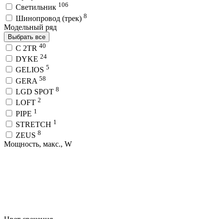
106
Светильник
8
Шинопровод (трек)
Модельный ряд
Выбрать все
40
C 2TR
24
DYKE
5
GELIOS
58
GERA
8
LGD SPOT
2
LOFT
1
PIPE
1
STRETCH
8
ZEUS
Мощность, макс., W