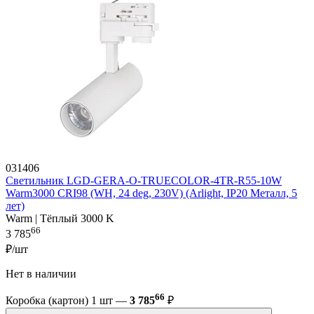
031406
Светильник LGD-GERA-O-TRUECOLOR-4TR-R55-10W
Warm3000 CRI98 (WH, 24 deg, 230V) (Arlight, IP20 Металл, 5
лет)
Warm | Тёплый 3000 K
66
3 785
₽/шт
Нет в наличии
66
Коробка (картон) 1 шт —
3 785
₽