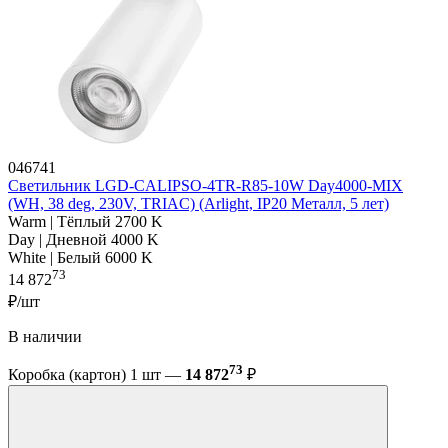
046741
Светильник LGD-CALIPSO-4TR-R85-10W Day4000-MIX
(WH, 38 deg, 230V, TRIAC) (Arlight, IP20 Металл, 5 лет)
Warm | Тёплый 2700 K
Day | Дневной 4000 K
White | Белый 6000 K
73
14 872
₽/шт
В наличии
73
Коробка (картон) 1 шт —
14 872
₽