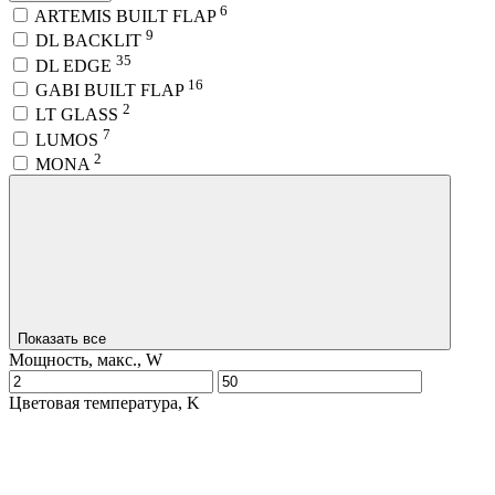
6
ARTEMIS BUILT FLAP
9
DL BACKLIT
35
DL EDGE
16
GABI BUILT FLAP
2
LT GLASS
7
LUMOS
2
MONA
Показать все
Мощность, макс., W
Цветовая температура, K