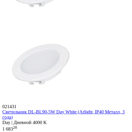
021431
Светильник DL-BL90-5W Day White (Arlight, IP40 Металл, 3
года)
Day | Дневной 4000 K
28
1 683