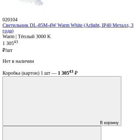
020104
Светильник DL-85M-4W Warm White (Arlight, IP40 Металл, 3
года)
Warm | Тёплый 3000 K
43
1 305
₽/шт
Нет в наличии
43
Коробка (картон) 1 шт —
1 305
₽
В корзину