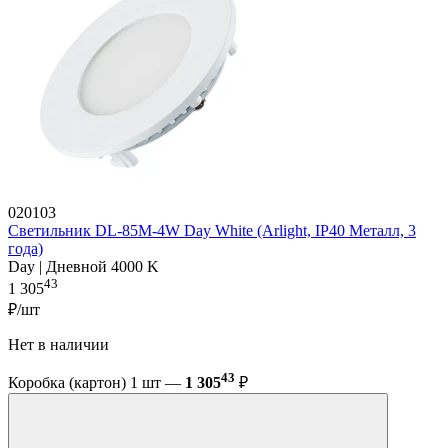
020103
Светильник DL-85M-4W Day White (Arlight, IP40 Металл, 3
года)
Day | Дневной 4000 K
43
1 305
₽/шт
Нет в наличии
43
Коробка (картон) 1 шт —
1 305
₽