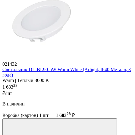
021432
Светильник DL-BL90-5W Warm White (Arlight, IP40 Металл, 3
года)
Warm | Тёплый 3000 K
28
1 683
₽/шт
В наличии
28
Коробка (картон) 1 шт —
1 683
₽