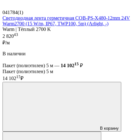
041784(1)
Светодиодная лента герметичная COB-PS-X480-12mm 24V
Warm2700 (15 W/m, IP67, TWP100, 5m) (Arlight, -)
Warm | Тёплый 2700 K
43
2 820
₽/м
В наличии
15
Пакет (полиэтилен) 5 м —
14 102
₽
Пакет (полиэтилен) 5 м
15
14 102
₽
В корзину