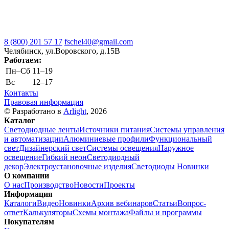
8 (800) 201 57 17
fschel40@gmail.com
Челябинск, ул.Воровского, д.15В
Работаем:
Пн–Cб
11–19
Вс
12–17
Контакты
Правовая информация
© Разработано в
Arlight
, 2026
Каталог
Светодиодные ленты
Источники питания
Системы управления
и автоматизации
Алюминиевые профили
Функциональный
свет
Дизайнерский свет
Системы освещения
Наружное
освещение
Гибкий неон
Светодиодный
декор
Электроустановочные изделия
Светодиоды
Новинки
О компании
О нас
Производство
Новости
Проекты
Информация
Каталоги
Видео
Новинки
Архив вебинаров
Статьи
Вопрос-
ответ
Калькуляторы
Схемы монтажа
Файлы и программы
Покупателям