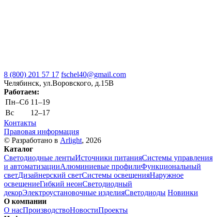
8 (800) 201 57 17
fschel40@gmail.com
Челябинск, ул.Воровского, д.15В
Работаем:
Пн–Cб
11–19
Вс
12–17
Контакты
Правовая информация
© Разработано в
Arlight
, 2026
Каталог
Светодиодные ленты
Источники питания
Системы управления
и автоматизации
Алюминиевые профили
Функциональный
свет
Дизайнерский свет
Системы освещения
Наружное
освещение
Гибкий неон
Светодиодный
декор
Электроустановочные изделия
Светодиоды
Новинки
О компании
О нас
Производство
Новости
Проекты