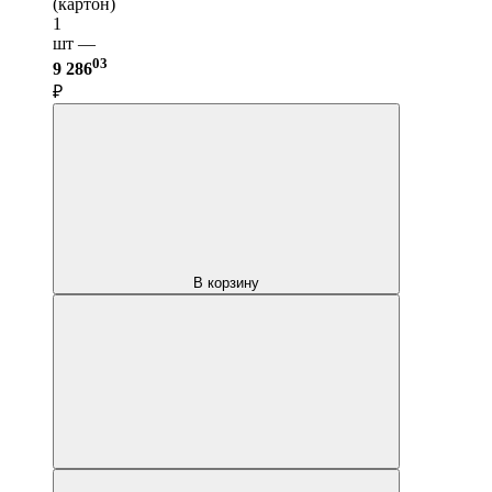
(картон)
1
шт —
03
9 286
₽
В корзину