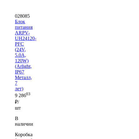
028085
Блок
питания
ARPV-
UH24120-
PFC
(24V,
5.0A,
120W)
(Arlight,
IP67
Металл,
7
лет)
03
9 286
₽/
шт
В
наличии
Коробка