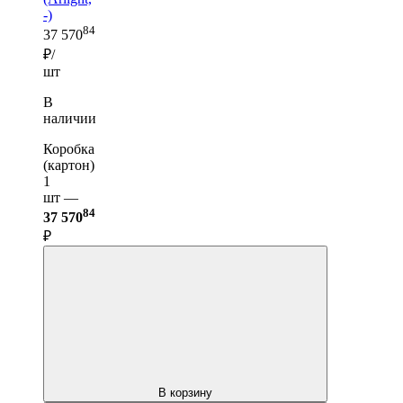
-)
84
37 570
₽/
шт
В
наличии
Коробка
(картон)
1
шт —
84
37 570
₽
В корзину