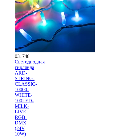
031748
Светодиодная
гирлянда
ARD-
STRING-
CLASSIC-
10000-
WHITE-
100LED-
MILK-
LIVE
RGB-
DMX
(24V,
10W)