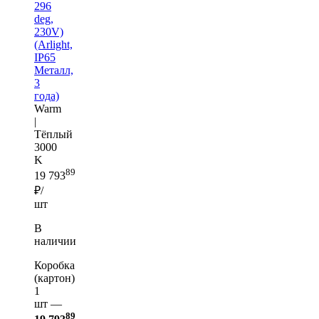
296
deg,
230V)
(Arlight,
IP65
Металл,
3
года)
Warm
|
Тёплый
3000
K
89
19 793
₽/
шт
В
наличии
Коробка
(картон)
1
шт —
89