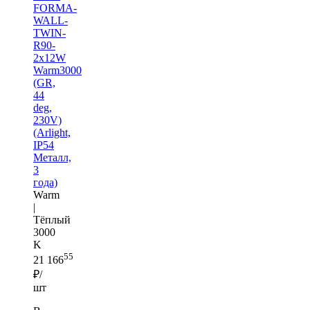
FORMA-
WALL-
TWIN-
R90-
2x12W
Warm3000
(GR,
44
deg,
230V)
(Arlight,
IP54
Металл,
3
года)
Warm
|
Тёплый
3000
K
55
21 166
₽/
шт