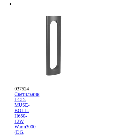
037524
Светильник
LGD-
MUSE-
BOLL-
H650-
12W
Warm3000
(DG,