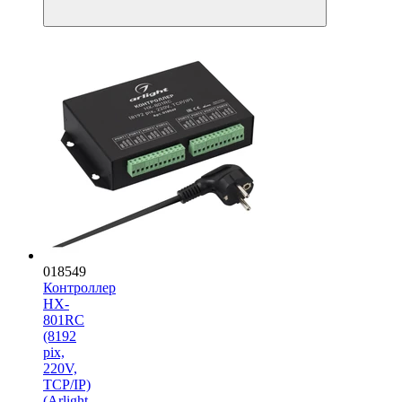
018549
Контроллер
HX-
801RC
(8192
pix,
220V,
TCP/IP)
(Arlight,