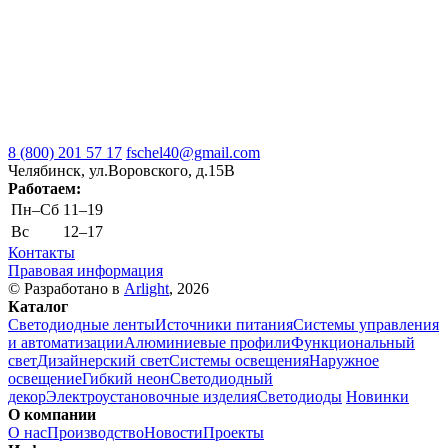
8 (800) 201 57 17
fschel40@gmail.com
Челябинск, ул.Воровского, д.15В
Работаем:
Пн–Cб
11–19
Вс
12–17
Контакты
Правовая информация
© Разработано в
Arlight
, 2026
Каталог
Светодиодные ленты
Источники питания
Системы управления
и автоматизации
Алюминиевые профили
Функциональный
свет
Дизайнерский свет
Системы освещения
Наружное
освещение
Гибкий неон
Светодиодный
декор
Электроустановочные изделия
Светодиоды
Новинки
О компании
О нас
Производство
Новости
Проекты