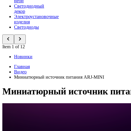
неон
Светодиодный
декор
Электроустановочные
изделия
Светодиоды
Item 1 of 12
Новинки
Главная
Видео
Миниатюрный источник питания ARJ-MINI
Миниатюрный источник пита