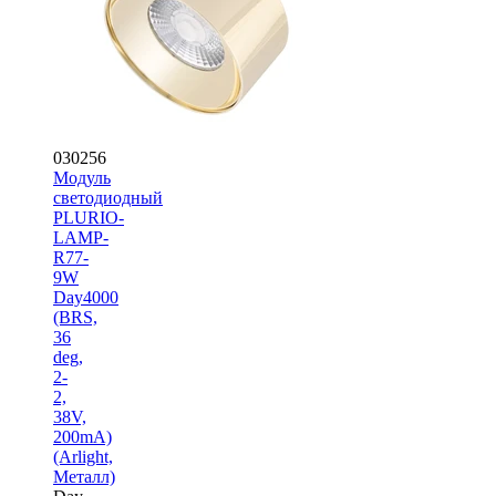
030256
Модуль
светодиодный
PLURIO-
LAMP-
R77-
9W
Day4000
(BRS,
36
deg,
2-
2,
38V,
200mA)
(Arlight,
Металл)