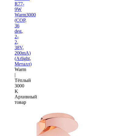
R77-
9W
Warm3000
(COP,
36
deg,
2-
2,
38V,
200mA)
(Arlight,
Металл)
Warm
|
Тёплый
3000
K
Архивный
товар