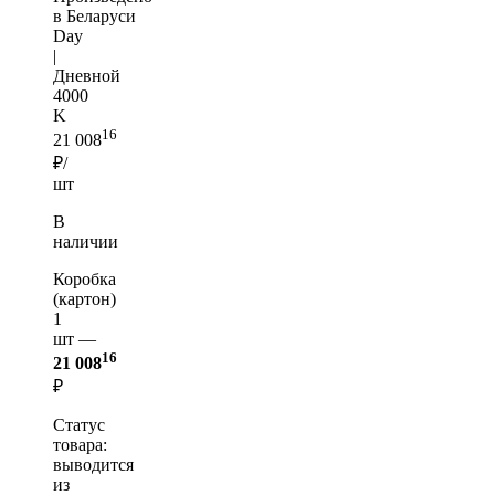
в Беларуси
Day
|
Дневной
4000
K
16
21 008
₽/
шт
В
наличии
Коробка
(картон)
1
шт —
16
21 008
₽
Статус
товара:
выводится
из