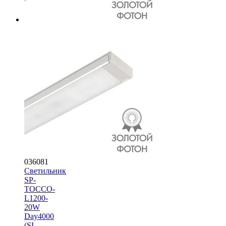
036081
Светильник
SP-
TOCCO-
L1200-
20W
Day4000
(SL,