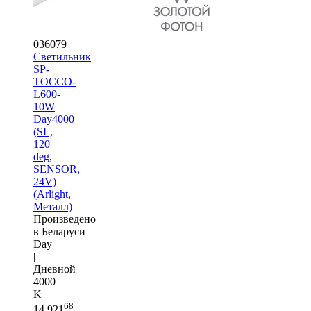
036079
Светильник
SP-
TOCCO-
L600-
10W
Day4000
(SL,
120
deg,
SENSOR,
24V)
(Arlight,
Металл)
Произведено
в Беларуси
Day
|
Дневной
4000
K
68
14 921