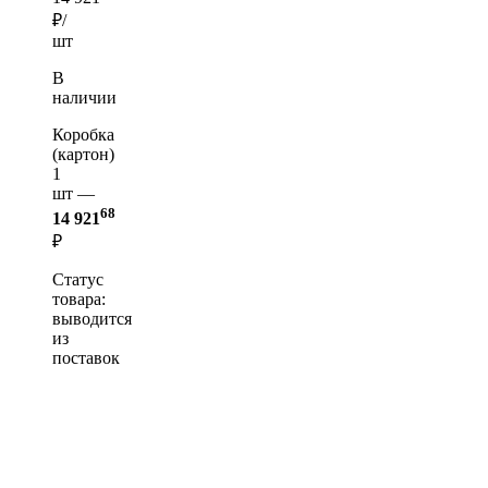
₽/
шт
В
наличии
Коробка
(картон)
1
шт —
68
14 921
₽
Статус
товара:
выводится
из
поставок