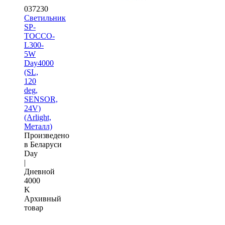
037230
Светильник
SP-
TOCCO-
L300-
5W
Day4000
(SL,
120
deg,
SENSOR,
24V)
(Arlight,
Металл)
Произведено
в Беларуси
Day
|
Дневной
4000
K
Архивный
товар