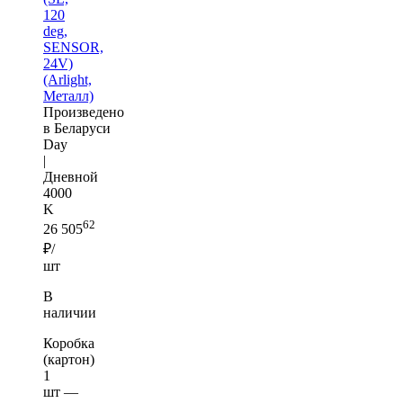
120
deg,
SENSOR,
24V)
(Arlight,
Металл)
Произведено
в Беларуси
Day
|
Дневной
4000
K
62
26 505
₽/
шт
В
наличии
Коробка
(картон)
1
шт —