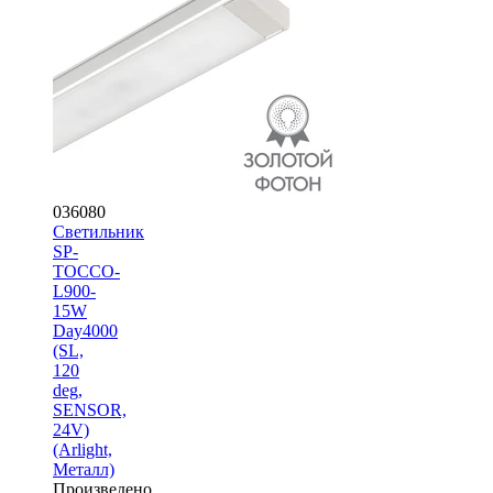
036080
Светильник
SP-
TOCCO-
L900-
15W
Day4000
(SL,
120
deg,
SENSOR,
24V)
(Arlight,
Металл)
Произведено