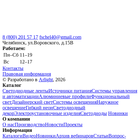
8 (800) 201 57 17
fschel40@gmail.com
Челябинск, ул.Воровского, д.15В
Работаем:
Пн–Cб
11–19
Вс
12–17
Контакты
Правовая информация
© Разработано в
Arlight
, 2026
Каталог
Светодиодные ленты
Источники питания
Системы управления
и автоматизации
Алюминиевые профили
Функциональный
свет
Дизайнерский свет
Системы освещения
Наружное
освещение
Гибкий неон
Светодиодный
декор
Электроустановочные изделия
Светодиоды
Новинки
О компании
О нас
Производство
Новости
Проекты
Информация
Каталоги
Видео
Новинки
Архив вебинаров
Статьи
Вопрос-