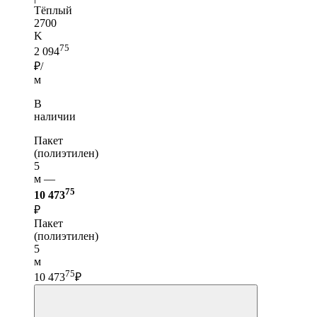
Тёплый
2700
K
75
2 094
₽/
м
В
наличии
Пакет
(полиэтилен)
5
м —
75
10 473
₽
Пакет
(полиэтилен)
5
м
75
10 473
₽