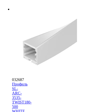
032687
Профиль
SL-
ARC-
3535-
TWIST180-
500
WHITE