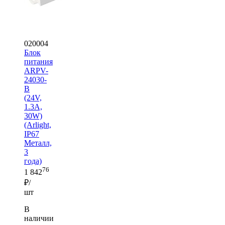
020004
Блок
питания
ARPV-
24030-
B
(24V,
1.3A,
30W)
(Arlight,
IP67
Металл,
3
года)
76
1 842
₽/
шт
В
наличии