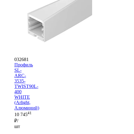
032681
Профиль
SL-
ARC-
3535-
TWIST90L-
400
WHITE
(Arlight,
Алюминий)
41
10 745
₽/
шт