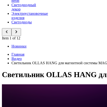
неон
Светодиодный
декор
Электроустановочные
изделия
Светодиоды
Item 1 of 12
Новинки
Главная
Видео
Светильник OLLAS HANG для магнитной системы MA
Светильник OLLAS HANG дл