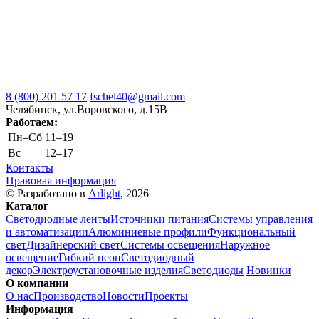
8 (800) 201 57 17
fschel40@gmail.com
Челябинск, ул.Воровского, д.15В
Работаем:
Пн–Cб
11–19
Вс
12–17
Контакты
Правовая информация
© Разработано в
Arlight
, 2026
Каталог
Светодиодные ленты
Источники питания
Системы управления
и автоматизации
Алюминиевые профили
Функциональный
свет
Дизайнерский свет
Системы освещения
Наружное
освещение
Гибкий неон
Светодиодный
декор
Электроустановочные изделия
Светодиоды
Новинки
О компании
О нас
Производство
Новости
Проекты
Информация