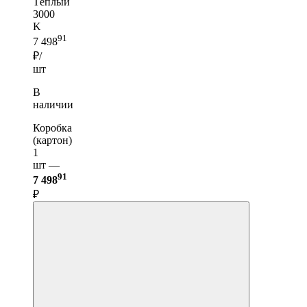
Тёплый
3000
K
91
7 498
₽/
шт
В
наличии
Коробка
(картон)
1
шт —
91
7 498
₽