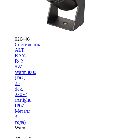
026446
Светильник
ALT-
RAY-
R42-
5W
Warm3000
(DG,
25
deg,
230V)
(Arlight,
IP67
Металл,
3
года)
Warm
|