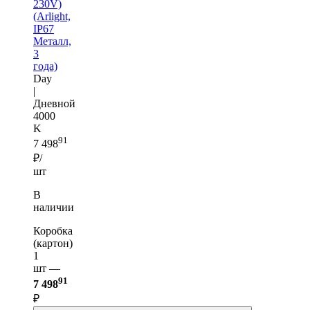
230V)
(Arlight,
IP67
Металл,
3
года)
Day
|
Дневной
4000
K
91
7 498
₽/
шт
В
наличии
Коробка
(картон)
1
шт —
91
7 498
₽