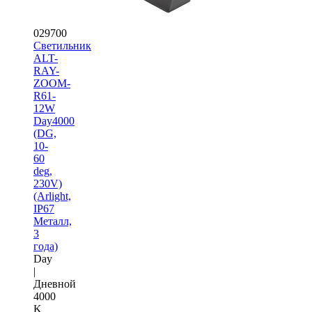
029700
Светильник
ALT-
RAY-
ZOOM-
R61-
12W
Day4000
(DG,
10-
60
deg,
230V)
(Arlight,
IP67
Металл,
3
года)
Day
|
Дневной
4000
K