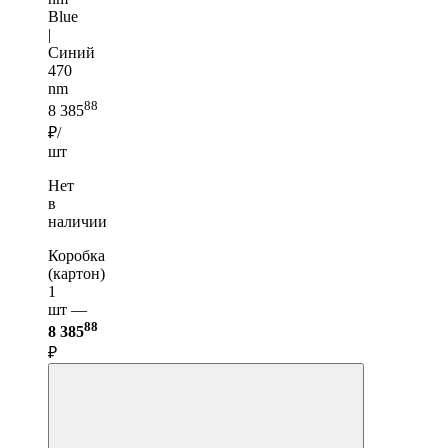
Blue
|
Синий
470
nm
88
8 385
₽/
шт
Нет
в
наличии
Коробка
(картон)
1
шт —
88
8 385
₽