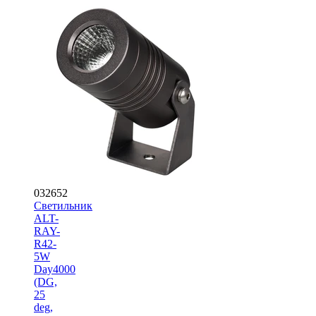
032652
Светильник
ALT-
RAY-
R42-
5W
Day4000
(DG,
25
deg,