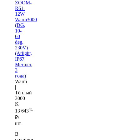
ZOOM-
R61-
12W
Warm3000
(DG,
10-
60
deg,
230V)
(Arlight,
IP67
Металл,
3
года)
Warm
|
Тёплый
3000
K
41
13 643
₽/
шт
В
наличии