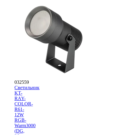
032559
Светильник
KT-
RAY-
COLOR-
R61-
12W
RGB-
Warm3000
(DG,