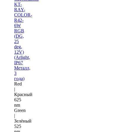
KT-
RAY-
COLOR-
R42-
6W
RGB
(DG,
25
deg,
12V)
(Arlight,
IP67
Металл,
3
года)
Red
|
Красный
625
nm
Green
|
Зелёный
525
nm