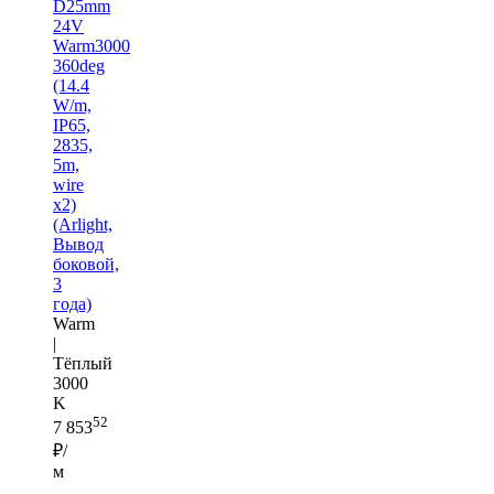
D25mm
24V
Warm3000
360deg
(14.4
W/m,
IP65,
2835,
5m,
wire
x2)
(Arlight,
Вывод
боковой,
3
года)
Warm
|
Тёплый
3000
K
52
7 853
₽/
м