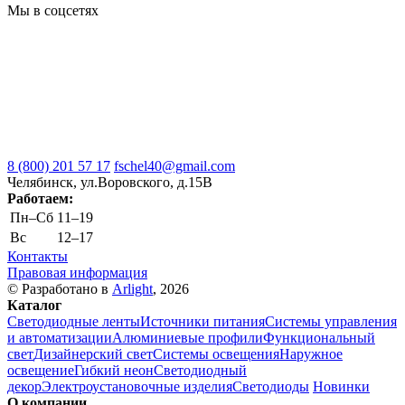
Мы в соцсетях
8 (800) 201 57 17
fschel40@gmail.com
Челябинск, ул.Воровского, д.15В
Работаем:
Пн–Cб
11–19
Вс
12–17
Контакты
Правовая информация
© Разработано в
Arlight
, 2026
Каталог
Светодиодные ленты
Источники питания
Системы управления
и автоматизации
Алюминиевые профили
Функциональный
свет
Дизайнерский свет
Системы освещения
Наружное
освещение
Гибкий неон
Светодиодный
декор
Электроустановочные изделия
Светодиоды
Новинки
О компании