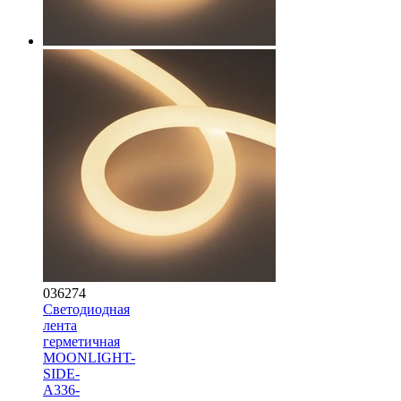
036274
Светодиодная
лента
герметичная
MOONLIGHT-
SIDE-
A336-