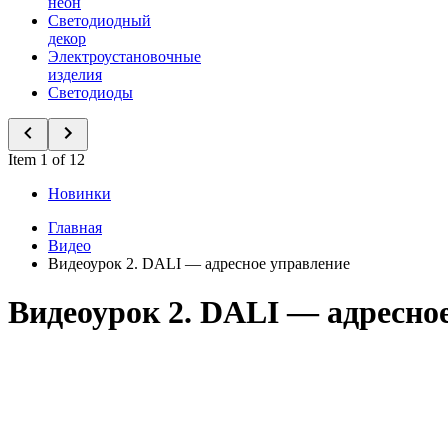
неон
Светодиодный
декор
Электроустановочные
изделия
Светодиоды
Item 1 of 12
Новинки
Главная
Видео
Видеоурок 2. DALI — адресное управление
Видеоурок 2. DALI — адресно