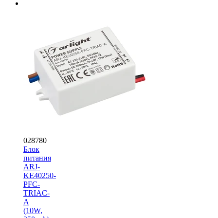
028780
Блок
питания
ARJ-
KE40250-
PFC-
TRIAC-
A
(10W,