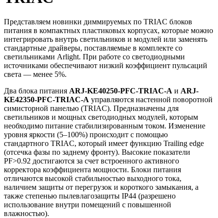
Представляем новинки диммируемых по TRIAC блоков
питания в компактных пластиковых корпусах, которые можно
интегрировать внутрь светильников и модулей или заменять
стандартные драйверы, поставляемые в комплекте со
светильниками Arlight. При работе со светодиодными
источниками обеспечивают низкий коэффициент пульсаций
света — менее 5%.
Два блока питания
ARJ-KE40250-PFC-TRIAC-A
и
ARJ-
KE42350-PFC-TRIAC-A
управляются настенной поворотной
симисторной панелью (TRIAC). Предназначены для
светильников и мощных светодиодных модулей, которым
необходимо питание стабилизированным током. Изменение
уровня яркости (5–100%) происходит с помощью
стандартного TRIAC, который имеет функцию Trailing edge
(отсечка фазы по заднему фронту). Высокие показатели
PF>0.92 достигаются за счет встроенного активного
корректора коэффициента мощности. Блоки питания
отличаются высокой стабильностью выходного тока,
наличием защиты от перегрузок и короткого замыкания, а
также степенью пылевлагозащиты IP44 (разрешено
использование внутри помещений с повышенной
влажностью).