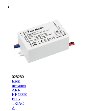
028280
Блок
питания
ARJ-
KE42350-
PFC-
TRIAC-
A