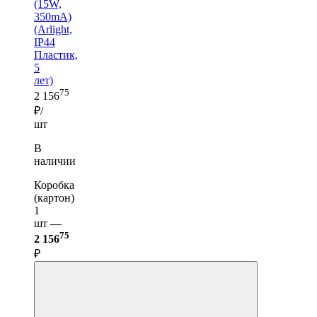
(15W,
350mA)
(Arlight,
IP44
Пластик,
5
лет)
75
2 156
₽/
шт
В
наличии
Коробка
(картон)
1
шт —
75
2 156
₽