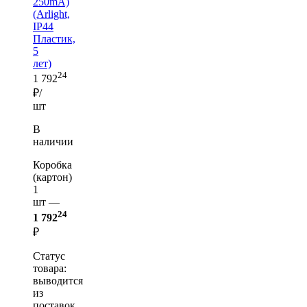
250mA)
(Arlight,
IP44
Пластик,
5
лет)
24
1 792
₽/
шт
В
наличии
Коробка
(картон)
1
шт —
24
1 792
₽
Статус
товара:
выводится
из
поставок