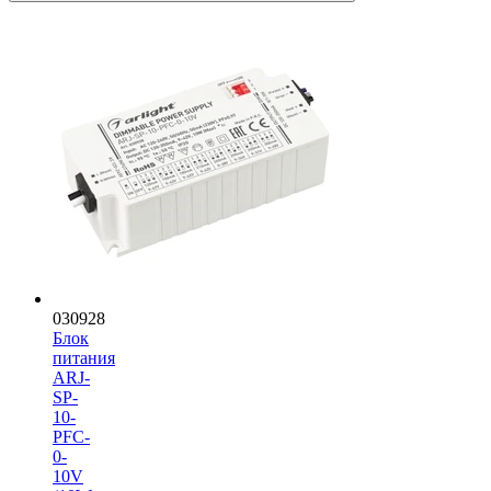
030928
Блок
питания
ARJ-
SP-
10-
PFC-
0-
10V