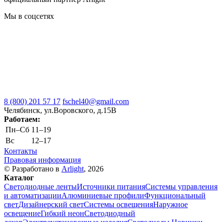
Мы в соцсетях
8 (800) 201 57 17
fschel40@gmail.com
Челябинск, ул.Воровского, д.15В
Работаем:
Пн–Cб
11–19
Вс
12–17
Контакты
Правовая информация
© Разработано в
Arlight
, 2026
Каталог
Светодиодные ленты
Источники питания
Системы управления
и автоматизации
Алюминиевые профили
Функциональный
свет
Дизайнерский свет
Системы освещения
Наружное
освещение
Гибкий неон
Светодиодный