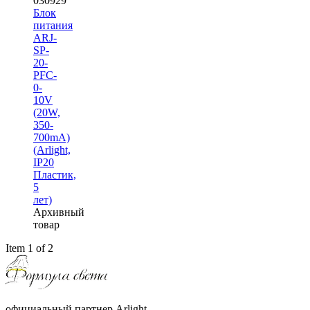
030929
Блок
питания
ARJ-
SP-
20-
PFC-
0-
10V
(20W,
350-
700mA)
(Arlight,
IP20
Пластик,
5
лет)
Архивный
товар
Item 1 of 2
официальный партнер Arlight