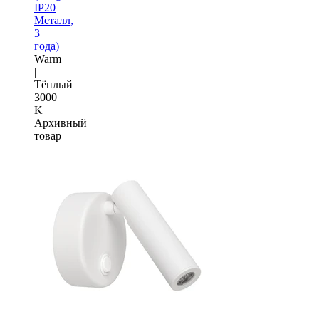
IP20
Металл,
3
года)
Warm
|
Тёплый
3000
K
Архивный
товар