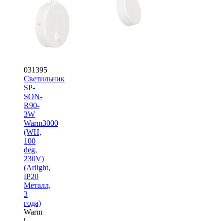
031395
Светильник
SP-
SON-
R90-
3W
Warm3000
(WH,
100
deg,
230V)
(Arlight,
IP20
Металл,
3
года)
Warm
|