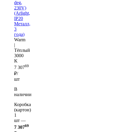
deg,
230V)
(Arlight,
IP20
Металл,
3
года)
Warm
|
Тёплый
3000
K
69
7 307
₽/
шт
В
наличии
Коробка
(картон)
1
шт —
69
7 307