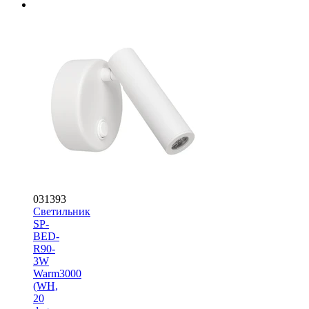
031393
Светильник
SP-
BED-
R90-
3W
Warm3000
(WH,
20