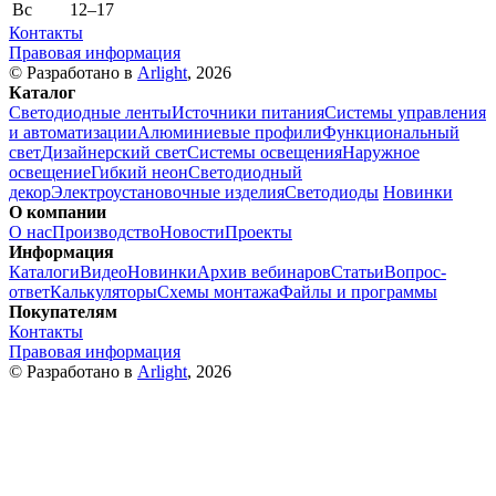
Вс
12–17
Контакты
Правовая информация
© Разработано в
Arlight
, 2026
Каталог
Светодиодные ленты
Источники питания
Системы управления
и автоматизации
Алюминиевые профили
Функциональный
свет
Дизайнерский свет
Системы освещения
Наружное
освещение
Гибкий неон
Светодиодный
декор
Электроустановочные изделия
Светодиоды
Новинки
О компании
О нас
Производство
Новости
Проекты
Информация
Каталоги
Видео
Новинки
Архив вебинаров
Статьи
Вопрос-
ответ
Калькуляторы
Схемы монтажа
Файлы и программы
Покупателям
Контакты
Правовая информация
© Разработано в
Arlight
, 2026