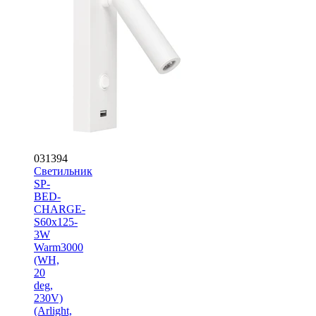
031394
Светильник
SP-
BED-
CHARGE-
S60x125-
3W
Warm3000
(WH,
20
deg,
230V)
(Arlight,