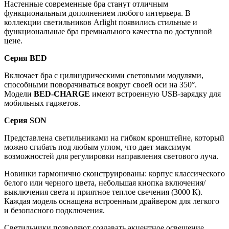
Настенные современные бра станут отличным
функциональным дополнением любого интерьера. В
коллекции светильников Arlight появились стильные и
функциональные бра премиального качества по доступной
цене.
Серия BED
Включает бра с цилиндрическими световыми модулями,
способными поворачиваться вокруг своей оси на 350°.
Модели
BED-CHARGE
имеют встроенную USB-зарядку для
мобильных гаджетов.
Серия SON
Представлена светильниками на гибком кронштейне, который
можно сгибать под любым углом, что дает максимум
возможностей для регулировки направления светового луча.
Новинки гармонично сконструированы: корпус классического
белого или черного цвета, небольшая кнопка включения/
выключения света и приятное теплое свечения (3000 К).
Каждая модель оснащена встроенным драйвером для легкого
и безопасного подключения.
Светильники позволяют создавать акцентное освещение,