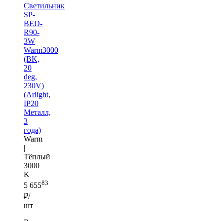
Светильник
SP-
BED-
R90-
3W
Warm3000
(BK,
20
deg,
230V)
(Arlight,
IP20
Металл,
3
года)
Warm
|
Тёплый
3000
K
83
5 655
₽/
шт