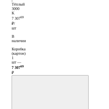
Тёплый
3000
K
69
7 307
₽/
шт
В
наличии
Коробка
(картон)
1
шт —
69
7 307
₽