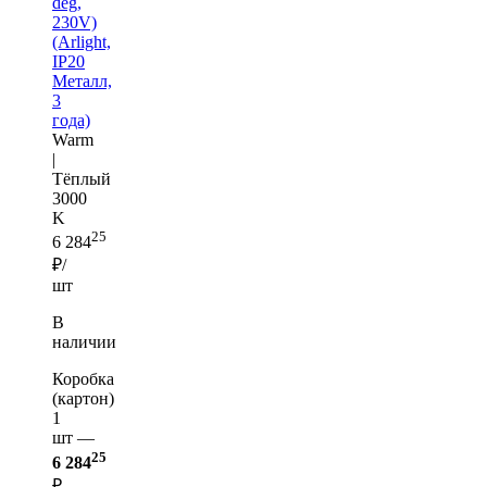
deg,
230V)
(Arlight,
IP20
Металл,
3
года)
Warm
|
Тёплый
3000
K
25
6 284
₽/
шт
В
наличии
Коробка
(картон)
1
шт —
25
6 284
₽