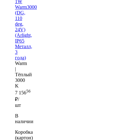
1W
Warm3000
(DG,
110
deg,
24V)
(Arlight,
IP65
Металл,
3
года)
Warm
|
Тёплый
3000
K
56
7 156
₽/
шт
В
наличии
Коробка
(картон)