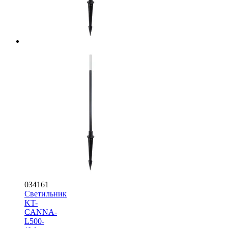
034161
Светильник
KT-
CANNA-
L500-