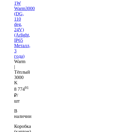
1W
Warm3000
(DG,
110
deg,
24V)
(Arlight,
IP65
Металл,
3
года)
Warm
|
Тёплый
3000
K
91
8 774
₽/
шт
В
наличии
Коробка
(картон)