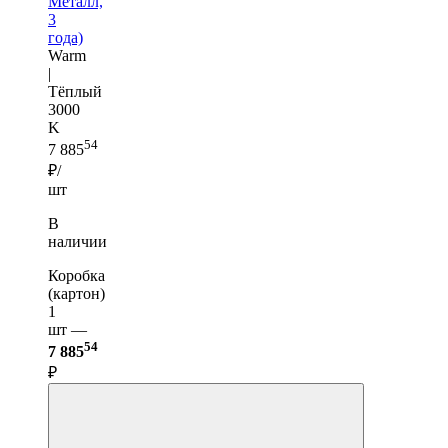
Металл,
3
года)
Warm
|
Тёплый
3000
K
54
7 885
₽/
шт
В
наличии
Коробка
(картон)
1
шт —
54
7 885
₽