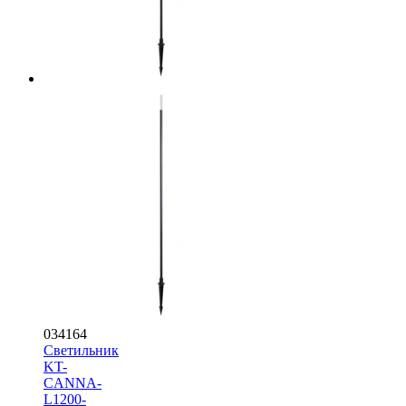
034164
Светильник
KT-
CANNA-
L1200-