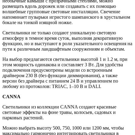
необычные камыши с прозрачными стеблями, можно
размещать вдоль дорожек или создавать с их помощью
волшебные групповые световые инсталляции. Свечение
напоминает пузырьки игристого шампанского в хрустальном
бокале на тонкой изящной ножке.
Светильники не только создают уникальную световую
атмосферу в темное время суток, выполняя декоративную
функцию, но и выступают в роли указательного освещения на
пути к различным ландшафтным сооружениям и объектам.
На выбор предлагаются светильники высотой 1 и 1.2 м, при
этом мощность одинакова и составляет 3 Вт. Для удобства
подключения предусмотрены модели со встроенным
драйвером 230 В (без функции диммирования), а также
версии без драйвера с питанием 24 В и управлением по
любому из протоколов: TRIAC, 1–10 В и DALI.
CANNA
Светильники из коллекции CANNA создают красивые
световые эффекты на фоне травы, колосьев, садовых и
парковых растений.
Можно выбрать высоту 500, 750, 1000 или 1200 мм, чтобы
максимально гармонично интегрировать светильники в