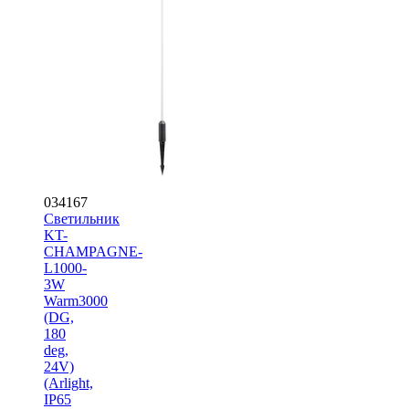
034167
Светильник
KT-
CHAMPAGNE-
L1000-
3W
Warm3000
(DG,
180
deg,
24V)
(Arlight,
IP65