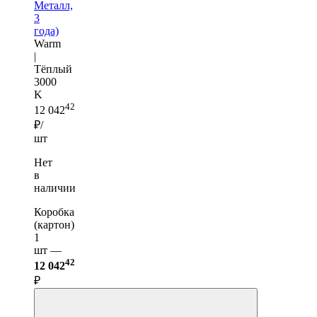
Металл,
3
года)
Warm
|
Тёплый
3000
K
42
12 042
₽/
шт
Нет
в
наличии
Коробка
(картон)
1
шт —
42
12 042
₽