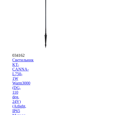
034162
Светильник
KT-
CANNA-
L750-
1W
Warm3000
(DG,
110
deg,
24V)
(Arlight,
IP65