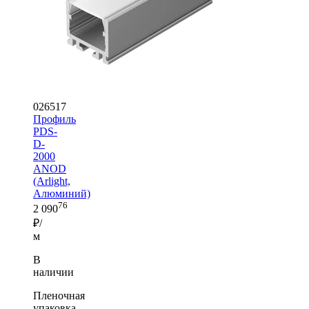
026517
Профиль
PDS-
D-
2000
ANOD
(Arlight,
Алюминий)
76
2 090
₽/
м
В
наличии
Пленочная
упаковка