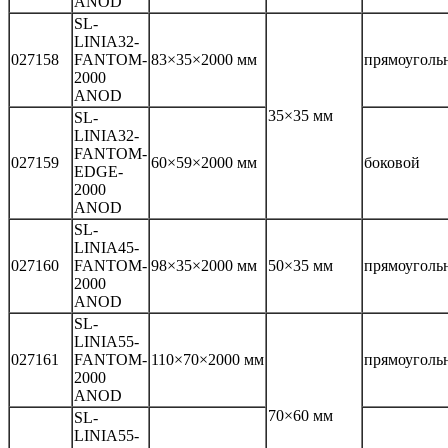
ANOD
SL-
LINIA32-
027158
FANTOM-
83×35×2000 мм
прямоуголь
2000
ANOD
35×35 мм
SL-
LINIA32-
FANTOM-
027159
60×59×2000 мм
боковой
EDGE-
2000
ANOD
SL-
LINIA45-
027160
FANTOM-
98×35×2000 мм
50×35 мм
прямоуголь
2000
ANOD
SL-
LINIA55-
027161
FANTOM-
110×70×2000 мм
прямоуголь
2000
ANOD
70×60 мм
SL-
LINIA55-