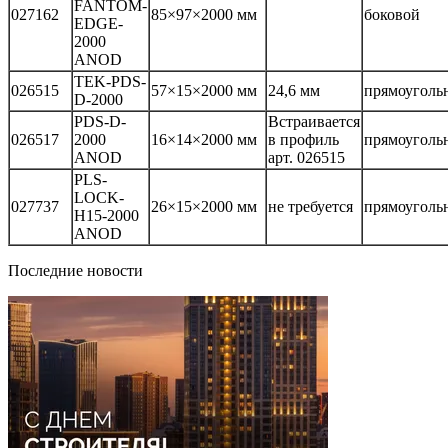
FANTOM-
027162
85×97×2000 мм
боковой
EDGE-
2000
ANOD
TEK-PDS-
026515
57×15×2000 мм
24,6 мм
прямоуголь
D-2000
PDS-D-
Встраивается
026517
2000
16×14×2000 мм
в профиль
прямоуголь
ANOD
арт. 026515
PLS-
LOCK-
027737
26×15×2000 мм
не требуется
прямоуголь
H15-2000
ANOD
Последние новости