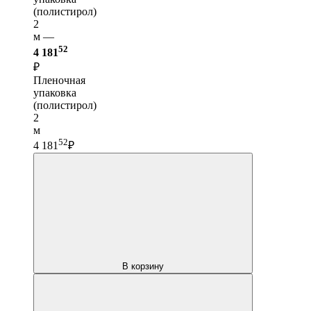
(полистирол)
2
м —
52
4 181
₽
Пленочная
упаковка
(полистирол)
2
м
52
4 181
₽
В корзину