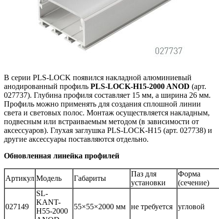
В серии PLS-LOCK появился накладной алюминиевый
анодированный профиль
PLS-LOCK-H15-2000 ANOD
(арт.
027737). Глубина профиля составляет 15 мм, а ширина 26 мм.
Профиль можно применять для создания сплошной линии
света и световых полос. Монтаж осуществляется накладным,
подвесным или встраиваемым методом (в зависимости от
аксессуаров). Глухая заглушка PLS-LOCK-H15 (арт. 027738) и
другие аксессуары поставляются отдельно.
Обновленная линейка профилей
Паз для
Форма
Артикул
Модель
Габариты
установки
(сечение)
SL-
KANT-
027149
55×55×2000 мм
не требуется
угловой
H55-2000