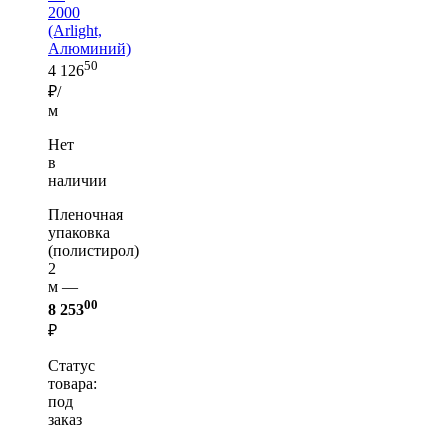
2000
(Arlight,
Алюминий)
50
4 126
₽/
м
Нет
в
наличии
Пленочная
упаковка
(полистирол)
2
м —
00
8 253
₽
Статус
товара:
под
заказ