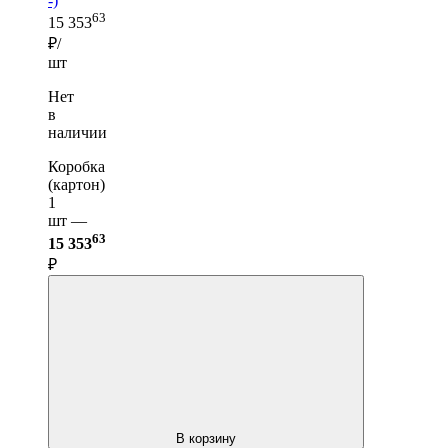
-)
63
15 353
₽/
шт
Нет
в
наличии
Коробка
(картон)
1
шт —
63
15 353
₽
В корзину