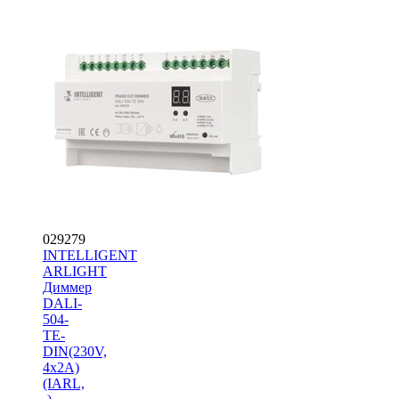
029279
INTELLIGENT
ARLIGHT
Диммер
DALI-
504-
TE-
DIN(230V,
4x2A)
(IARL,