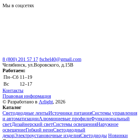
Мы в соцсетях
8 (800) 201 57 17
fschel40@gmail.com
Челябинск, ул.Воровского, д.15В
Работаем:
Пн–Cб
11–19
Вс
12–17
Контакты
Правовая информация
© Разработано в
Arlight
, 2026
Каталог
Светодиодные ленты
Источники питания
Системы управления
и автоматизации
Алюминиевые профили
Функциональный
свет
Дизайнерский свет
Системы освещения
Наружное
освещение
Гибкий неон
Светодиодный
декор
Электроустановочные изделия
Светодиоды
Новинки