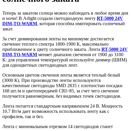
Теперь за закатом солнца можно наблюдать в любое время дня
и ночи! В Arlight создали светодиодную ленту
RT-5000 24V
DIM-TO-WARM
, которая способна имитировать солнечный
закат.
За счет диммирования ленты на минимуме достигается
свечение теплого спектра 1800-1900 К, максимально
приближенное к цвету солнечного заката. Лента
RT-5000 24V
DIM-TO-WARM
меняет диапазон свечения от 1900 до 3100
К: для управления температурой используйте диммер (ШИМ)
для одноцветных светодиодных лент.
Основным цветом свечения ленты является теплый белый
(3000 К). При производстве ленты используются
качественные светодиоды SMD 2835 с плотностью посадки
168 шт./м и цветопередачей CRI>85, за счет чего свечение
получается равномерным, без видимых точек светодиодов.
Лента питается стандартным напряжением 24 В. Мощность
10.7 Вт/м дает возможность использовать ленту как с
профилем, так и без.
Лента с минимальным отрезком 14 светодиодов станет