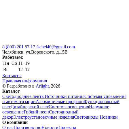
8 (800) 201 57 17
fschel40@gmail.com
Челябинск, ул.Воровского, д.15В
Работаем:
Пн–Cб
11–19
Вс
12–17
Контакты
Правовая информация
© Разработано в
Arlight
, 2026
Каталог
Светодиодные ленты
Источники питания
Системы управления
и автоматизации
Алюминиевые профили
Функциональный
свет
Дизайнерский свет
Системы освещения
Наружное
освещение
Гибкий неон
Светодиодный
декор
Электроустановочные изделия
Светодиоды
Новинки
О компании
О нас
Производство
Новости
Проекты