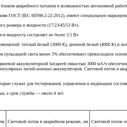
 блоком аварийного питания и возможностью автономной работы 
ниям ГОСТ (IEC 60598-2-22-2012), имеют специальную маркиров
го размера и мощности (17/23/45/53 Вт).
ся мощность составляет не более 3.5 Вт.
омещений: теплый белый (3000 К), дневной белый (4000 К) и хо
м пульсацией света менее 5% обеспечивают превосходное основ
дмиевой аккумуляторной батареей емкостью 3000 мА/ч обеспечив
т популярных литий-ионных аккумуляторов. Световой поток в ав
торые служат для тестирования, управления и индикации состоя
ца, а срок службы — около 4 лет.
лм
Световой поток в аварийном режиме, лм
Световой поток о