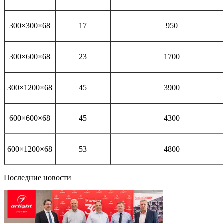
300×300×68
17
950
300×600×68
23
1700
300×1200×68
45
3900
600×600×68
45
4300
600×1200×68
53
4800
Последние новости