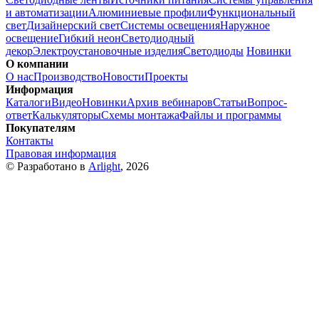
и автоматизации
Алюминиевые профили
Функциональный
свет
Дизайнерский свет
Системы освещения
Наружное
освещение
Гибкий неон
Светодиодный
декор
Электроустановочные изделия
Светодиоды
Новинки
О компании
О нас
Производство
Новости
Проекты
Информация
Каталоги
Видео
Новинки
Архив вебинаров
Статьи
Вопрос-
ответ
Калькуляторы
Схемы монтажа
Файлы и программы
Покупателям
Контакты
Правовая информация
© Разработано в
Arlight
, 2026