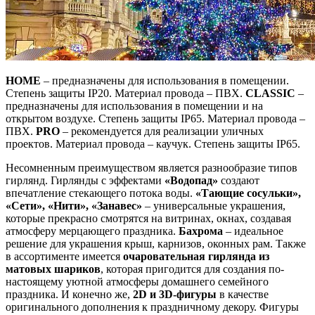
HOME
– предназначены для использования в помещении.
Степень защиты IP20. Материал провода – ПВХ.
CLASSIC
–
предназначены для использования в помещении и на
открытом воздухе. Степень защиты IP65. Материал провода –
ПВХ.
PRO
– рекомендуется для реализации уличных
проектов. Материал провода – каучук. Степень защиты IP65.
Несомненным преимуществом является разнообразие типов
гирлянд. Гирлянды с эффектами
«Водопад»
создают
впечатление стекающего потока воды.
«Тающие сосульки»,
«Сети», «Нити», «Занавес»
– универсальные украшения,
которые прекрасно смотрятся на витринах, окнах, создавая
атмосферу мерцающего праздника.
Бахрома
– идеальное
решение для украшения крыш, карнизов, оконных рам. Также
в ассортименте имеется
очаровательная гирлянда из
матовых шариков
, которая пригодится для создания по-
настоящему уютной атмосферы домашнего семейного
праздника. И конечно же,
2D и 3D-фигуры
в качестве
оригинального дополнения к праздничному декору. Фигуры