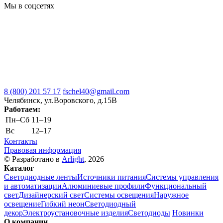
Мы в соцсетях
8 (800) 201 57 17
fschel40@gmail.com
Челябинск, ул.Воровского, д.15В
Работаем:
Пн–Cб
11–19
Вс
12–17
Контакты
Правовая информация
© Разработано в
Arlight
, 2026
Каталог
Светодиодные ленты
Источники питания
Системы управления
и автоматизации
Алюминиевые профили
Функциональный
свет
Дизайнерский свет
Системы освещения
Наружное
освещение
Гибкий неон
Светодиодный
декор
Электроустановочные изделия
Светодиоды
Новинки
О компании