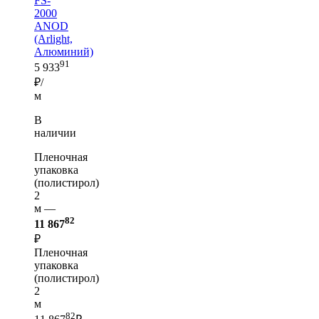
FS-
2000
ANOD
(Arlight,
Алюминий)
91
5 933
₽/
м
В
наличии
Пленочная
упаковка
(полистирол)
2
м —
82
11 867
₽
Пленочная
упаковка
(полистирол)
2
м
82