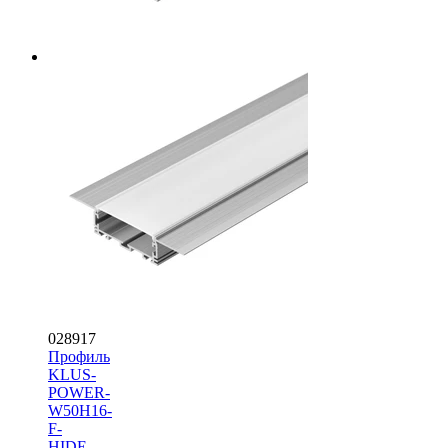
028917
Профиль
KLUS-
POWER-
W50H16-
F-
HIDE-