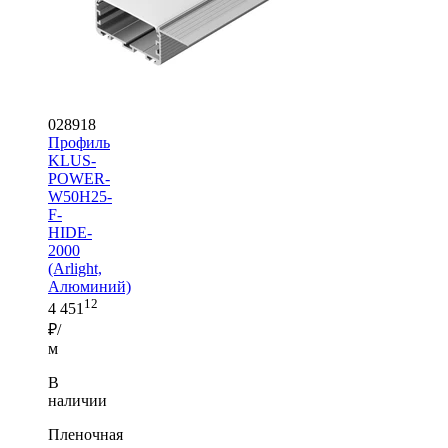
028918
Профиль
KLUS-
POWER-
W50H25-
F-
HIDE-
2000
(Arlight,
Алюминий)
12
4 451
₽/
м
В
наличии
Пленочная