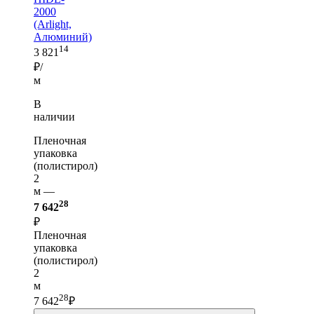
2000
(Arlight,
Алюминий)
14
3 821
₽/
м
В
наличии
Пленочная
упаковка
(полистирол)
2
м —
28
7 642
₽
Пленочная
упаковка
(полистирол)
2
м
28
7 642
₽