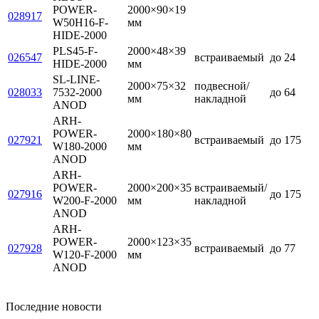
POWER-
2000×90×19
028917
W50H16-F-
мм
HIDE-2000
PLS45-F-
2000×48×39
026547
встраиваемый
до 24
HIDE-2000
мм
SL-LINE-
2000×75×32
подвесной/
028033
7532-2000
до 64
мм
накладной
ANOD
ARH-
POWER-
2000×180×80
027921
встраиваемый
до 175
W180-2000
мм
ANOD
ARH-
POWER-
2000×200×35
встраиваемый/
027916
до 175
W200-F-2000
мм
накладной
ANOD
ARH-
POWER-
2000×123×35
027928
встраиваемый
до 77
W120-F-2000
мм
ANOD
Последние новости