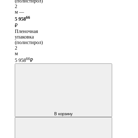
(полистирол)
2
м —
66
5 958
₽
Пленочная
упаковка
(полистирол)
2
м
66
5 958
₽
В корзину