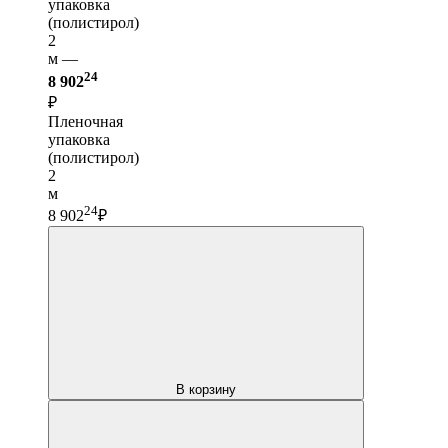
упаковка
(полистирол)
2
м —
24
8 902
₽
Пленочная
упаковка
(полистирол)
2
м
24
8 902
₽
В корзину