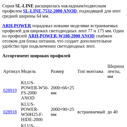
Серия
SL-LINE
расширилась накладным/подвесным
профилем
SL-LINE-7532-2000 ANOD
, подходящий для лент
средней ширины 64 мм.
ARH-POWER
порадовал новыми моделями встраиваемых
профилей для широких светодиодных лент 77 и 175 мм. Один
из профилей
ARH-POWER-W180-2000 ANOD
снабжен
отсеком для блока питания, что создает дополнительное
удобство при подключении светодиодных лент.
Ассортимент широких профилей
Ширина
Артикул
Модель
Размер
Тип монтажа
ленты,
мм
KLUS-
POWER-W50-
2000×66×25
028919
FS-2000
мм
ANOD
KLUS-
POWER-
2000×90×25
028918
встраиваемый
до 40
W50H25-F-
мм
HIDE-2000
KLUS-