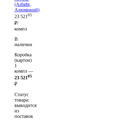
(Arlight,
Алюминий)
05
23 521
₽/
компл
В
наличии
Коробка
(картон)
1
компл —
05
23 521
₽
Статус
товара:
выводится
из
поставок