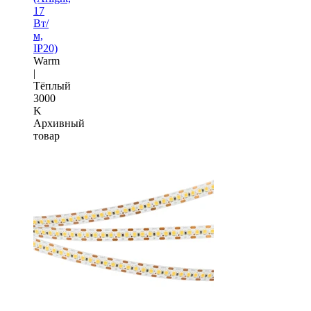
17
Вт/
м,
IP20)
Warm
|
Тёплый
3000
K
Архивный
товар