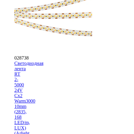
028738
Светодиодная
лента
RT
2-
5000
24V
Cx2
Warm3000
10mm
(2835,
168
LED/m,
LUX)
(Arlight,