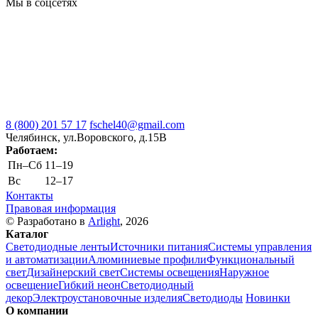
Мы в соцсетях
8 (800) 201 57 17
fschel40@gmail.com
Челябинск, ул.Воровского, д.15В
Работаем:
Пн–Cб
11–19
Вс
12–17
Контакты
Правовая информация
© Разработано в
Arlight
, 2026
Каталог
Светодиодные ленты
Источники питания
Системы управления
и автоматизации
Алюминиевые профили
Функциональный
свет
Дизайнерский свет
Системы освещения
Наружное
освещение
Гибкий неон
Светодиодный
декор
Электроустановочные изделия
Светодиоды
Новинки
О компании