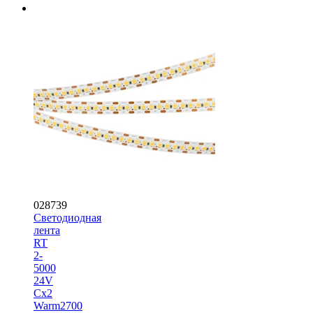
028739
Светодиодная
лента
RT
2-
5000
24V
Cx2
Warm2700