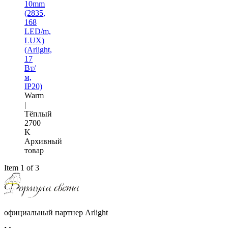
10mm
(2835,
168
LED/m,
LUX)
(Arlight,
17
Вт/
м,
IP20)
Warm
|
Тёплый
2700
K
Архивный
товар
Item 1 of 3
официальный партнер Arlight