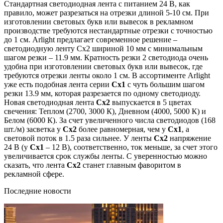
Стандартная светодиодная лента с питанием 24 В, как
правило, может разрезаться на отрезки длиной 5-10 см. При
изготовлении световых букв или вывесок в рекламном
производстве требуются нестандартные отрезки с точностью
до 1 см. Arlight предлагает современное решение –
светодиодную ленту Сх2 шириной 10 мм с минимальным
шагом резки – 11.9 мм. Кратность резки 2 светодиода очень
удобна при изготовлении световых букв или вывесок, где
требуются отрезки ленты около 1 см. В ассортименте Arlight
уже есть подобная лента серии
Cx1
с чуть большим шагом
резки 13.9 мм, которая разрезается по одному светодиоду.
Новая светодиодная лента
Сх2
выпускается в 5 цветах
свечения: Теплом (2700, 3000 К), Дневном (4000, 5000 К) и
Белом (6000 К). За счет увеличенного числа светодиодов (168
шт./м) засветка у
Сх2
более равномерная, чем у
Сх1
, а
световой поток в 1.5 раза сильнее. У ленты
Сх2
напряжение
24 В (у
Сх1
– 12 В), соответственно, ток меньше, за счет этого
увеличивается срок службы ленты. С уверенностью можно
сказать, что лента
Сх2
станет главным фаворитом в
рекламной сфере.
Последние новости