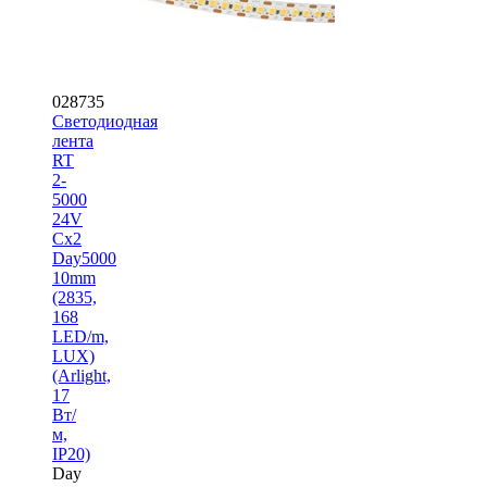
028735
Светодиодная
лента
RT
2-
5000
24V
Cx2
Day5000
10mm
(2835,
168
LED/m,
LUX)
(Arlight,
17
Вт/
м,
IP20)
Day