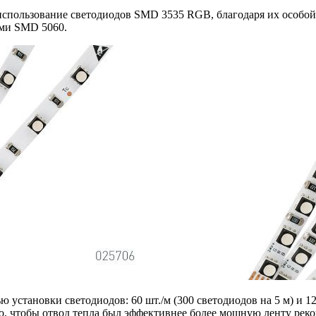
спользование светодиодов SMD 3535 RGB, благодаря их особой
ми SMD 5060.
становки светодиодов: 60 шт./м (300 светодиодов на 5 м) и 12
го, чтобы отвод тепла был эффективнее более мощную ленту ре