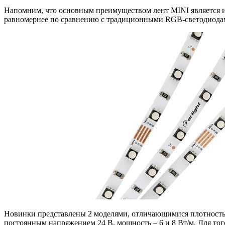
Напомним, что основным преимуществом лент MINI является и
равномернее по сравнению с традиционными RGB-светодиода
Новинки представлены 2 моделями, отличающимися плотностью у
постоянным напряжением 24 В, мощность – 6 и 8 Вт/м. Для то