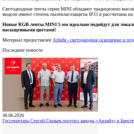
Светодиодные ленты серии MINI обладают традиционно высоким
модели имеют степень пылевлагозащиты IP33 и рассчитаны на
Новые RGB-ленты MINI 5 мм идеально подойдут для локаль
насыщенными цветами!
Материал предоставлен
Arlight - светодиодное освещение и по
Последние новости
30.06.2026
Госсекретарь Сергей Глазьев посетил заводы «Арлайт» в Брест