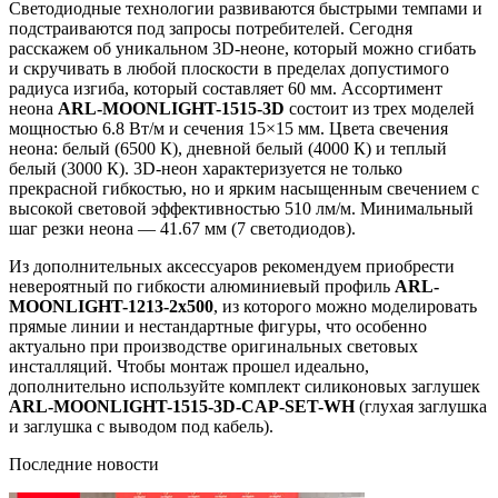
Светодиодные технологии развиваются быстрыми темпами и
подстраиваются под запросы потребителей. Сегодня
расскажем об уникальном 3D-неоне, который можно сгибать
и скручивать в любой плоскости в пределах допустимого
радиуса изгиба, который составляет 60 мм. Ассортимент
неона
ARL-MOONLIGHT-1515-3D
состоит из трех моделей
мощностью 6.8 Вт/м и сечения 15×15 мм. Цвета свечения
неона: белый (6500 К), дневной белый (4000 К) и теплый
белый (3000 К). 3D-неон характеризуется не только
прекрасной гибкостью, но и ярким насыщенным свечением с
высокой световой эффективностью 510 лм/м. Минимальный
шаг резки неона — 41.67 мм (7 светодиодов).
Из дополнительных аксессуаров рекомендуем приобрести
невероятный по гибкости алюминиевый профиль
ARL-
MOONLIGHT-1213-2x500
, из которого можно моделировать
прямые линии и нестандартные фигуры, что особенно
актуально при производстве оригинальных световых
инсталляций. Чтобы монтаж прошел идеально,
дополнительно используйте комплект силиконовых заглушек
ARL-MOONLIGHT-1515-3D-CAP-SET-WH
(глухая заглушка
и заглушка с выводом под кабель).
Последние новости