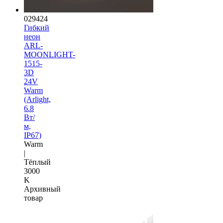
029424
Гибкий
неон
ARL-
MOONLIGHT-
1515-
3D
24V
Warm
(Arlight,
6.8
Вт/
м,
IP67)
Warm
|
Тёплый
3000
K
Архивный
товар