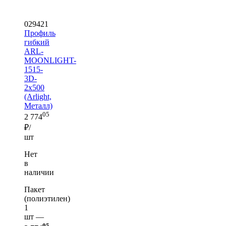
029421
Профиль
гибкий
ARL-
MOONLIGHT-
1515-
3D-
2x500
(Arlight,
Металл)
05
2 774
₽/
шт
Нет
в
наличии
Пакет
(полиэтилен)
1
шт —
05