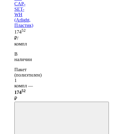
CAP-
SET-
WH
(Arlight,
Пластик)
52
174
₽/
компл
В
наличии
Пакет
(полиэтилен)
1
компл —
52
174
₽