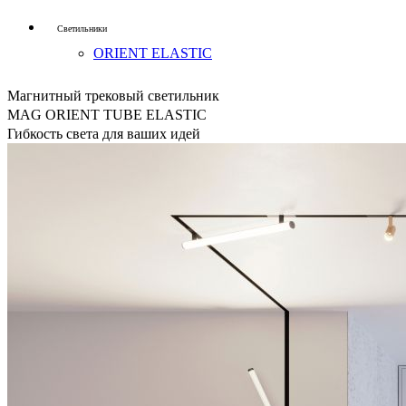
Светильники
ORIENT ELASTIC
Магнитный трековый светильник
MAG ORIENT TUBE ELASTIC
Гибкость света для ваших идей
ленты
FLT B70
A126/A180 UL
СОВ X480 FreeCut
Профиль
DECORE S6 COMFORT