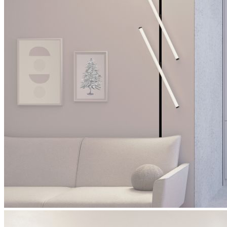
источники тока
ARPJ SN
ARJ-SP
система креплений
STINGRAY R