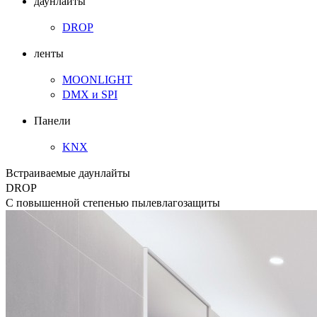
даунлайты
DROP
ленты
MOONLIGHT
DMX и SPI
Панели
KNX
Встраиваемые даунлайты
DROP
С повышенной степенью пылевлагозащиты