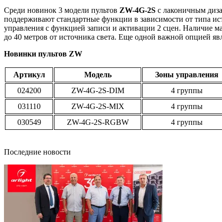
Среди новинок 3 модели пультов
ZW-4G-2S
с лаконичным диза
поддерживают стандартные функции в зависимости от типа ис
управления с функцией записи и активации 2 сцен. Наличие м
до 40 метров от источника света. Еще одной важной опцией я
Новинки пультов ZW
Артикул
Модель
Зоны управления
024200
ZW-4G-2S-DIM
4 группы
031110
ZW-4G-2S-MIX
4 группы
030549
ZW-4G-2S-RGBW
4 группы
Последние новости