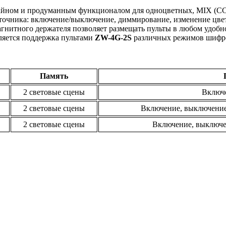
йном и продуманным функционалом для одноцветных, MIX (CC
точника: включение/выключение, диммирование, изменение цвет
агнитного держателя позволяет размещать пульты в любом удобн
вляется поддержка пультами
ZW-4G-2S
различных режимов шифрова
Память
2 световые сцены
Включе
2 световые сцены
Включение, выключение
2 световые сцены
Включение, выключе