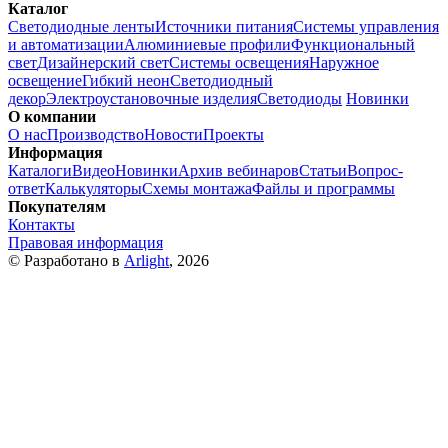
Каталог
Светодиодные ленты
Источники питания
Системы управления
и автоматизации
Алюминиевые профили
Функциональный
свет
Дизайнерский свет
Системы освещения
Наружное
освещение
Гибкий неон
Светодиодный
декор
Электроустановочные изделия
Светодиоды
Новинки
О компании
О нас
Производство
Новости
Проекты
Информация
Каталоги
Видео
Новинки
Архив вебинаров
Статьи
Вопрос-
ответ
Калькуляторы
Схемы монтажа
Файлы и программы
Покупателям
Контакты
Правовая информация
© Разработано в
Arlight
, 2026