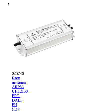
025746
Блок
питания
ARPV-
UH12150-
PFC-
DALI-
PH
(12V,