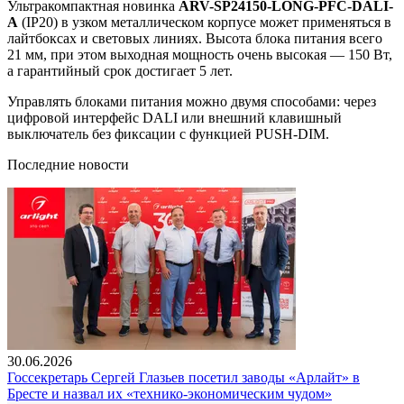
Ультракомпактная новинка
ARV-SP24150-LONG-PFC-DALI-
A
(IP20) в узком металлическом корпусе может применяться в
лайтбоксах и световых линиях. Высота блока питания всего
21 мм, при этом выходная мощность очень высокая — 150 Вт,
а гарантийный срок достигает 5 лет.
Управлять блоками питания можно двумя способами: через
цифровой интерфейс DALI или внешний клавишный
выключатель без фиксации с функцией PUSH-DIM.
Последние новости
30.06.2026
Госсекретарь Сергей Глазьев посетил заводы «Арлайт» в
Бресте и назвал их «технико-экономическим чудом»