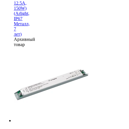
12.5A,
150W)
(Arlight,
IP67
Металл,
7
лет)
Архивный
товар