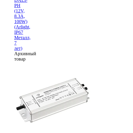
DALI-
PH
(12V,
8.3A,
100W)
(Arlight,
IP67
Металл,
7
лет)
Архивный
товар