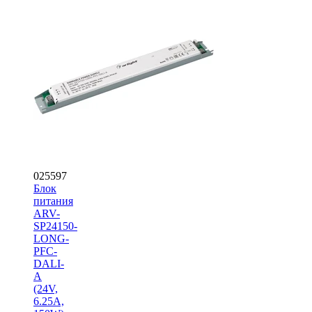
025597
Блок
питания
ARV-
SP24150-
LONG-
PFC-
DALI-
A
(24V,
6.25A,