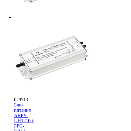
029513
Блок
питания
ARPV-
UH12100-
PFC-