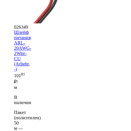
026349
Шлейф
питания
ARL-
20AWG-
2Wire-
CU
(Arlight,
-)
81
101
₽/
м
В
наличии
Пакет
(полиэтилен)
50
м —