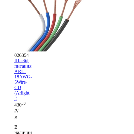
026354
Шлейф
питания
ARL-
18AWG-
5Wire-
CU
(Arlight,
-)
50
430
₽/
м
В
наличии