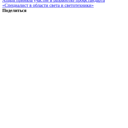
Arlight приняла участие в разработке профстандарта
«Специалист в области света и светотехники»
Поделиться