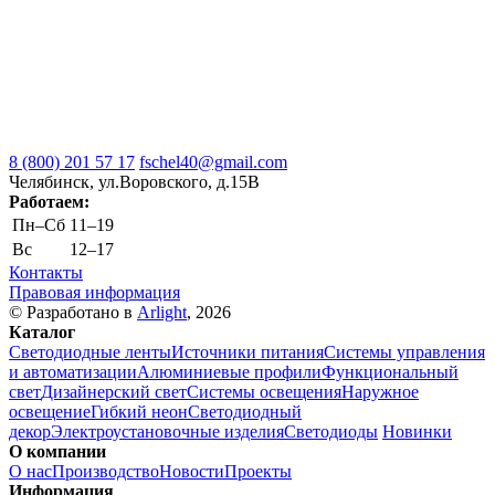
8 (800) 201 57 17
fschel40@gmail.com
Челябинск, ул.Воровского, д.15В
Работаем:
Пн–Cб
11–19
Вс
12–17
Контакты
Правовая информация
© Разработано в
Arlight
, 2026
Каталог
Светодиодные ленты
Источники питания
Системы управления
и автоматизации
Алюминиевые профили
Функциональный
свет
Дизайнерский свет
Системы освещения
Наружное
освещение
Гибкий неон
Светодиодный
декор
Электроустановочные изделия
Светодиоды
Новинки
О компании
О нас
Производство
Новости
Проекты
Информация