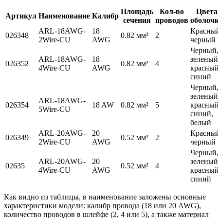
Площадь
Кол-во
Цвета
Артикул
Наименование
Калибр
сечения
проводов
оболоч
ARL-18AWG-
18
Красны
026348
0.82 мм²
2
2Wire-CU
AWG
черный
Черный
ARL-18AWG-
18
зеленый
026352
0.82 мм²
4
4Wire-CU
AWG
красный
синий
Черный
зеленый
ARL-18AWG-
026354
18 AW
0.82 мм²
5
красный
5Wire-CU
синий,
белый
ARL-20AWG-
20
Красны
026349
0.52 мм²
2
2Wire-CU
AWG
черный
Черный
ARL-20AWG-
20
зеленый
02635
0.52 мм²
4
4Wire-CU
AWG
красный
синий
Как видно из таблицы, в наименование заложены основные
характеристики модели: калибр провода (18 или 20 AWG),
количество проводов в шлейфе (2, 4 или 5), а также материал