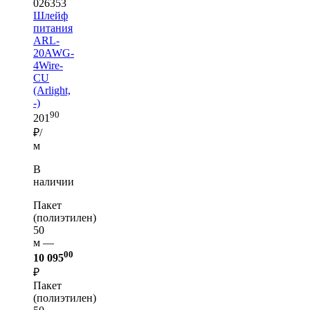
026353
Шлейф
питания
ARL-
20AWG-
4Wire-
CU
(Arlight,
-)
90
201
₽/
м
В
наличии
Пакет
(полиэтилен)
50
м —
00
10 095
₽
Пакет
(полиэтилен)