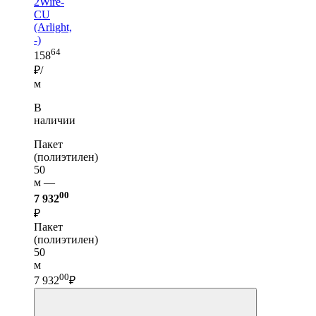
2Wire-
CU
(Arlight,
-)
64
158
₽/
м
В
наличии
Пакет
(полиэтилен)
50
м —
00
7 932
₽
Пакет
(полиэтилен)
50
м
00
7 932
₽