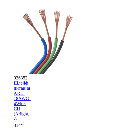
026352
Шлейф
питания
ARL-
18AWG-
4Wire-
CU
(Arlight,
-)
42
314