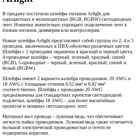
В продажу поступили шлейфы питания Arlight для
одноцветных и мультицветных (RGB, RGBW) светодиодных
лент. Новинки значительно упрощают подключение лент к
блокам питания, диммерам или контроллерам.
Новые шлейфы Arlight представляют собой группы по 2, 4 и 5
проводов, заключенных в ПВХ-оболочки различных цветов.
Шлейфы с 2 проводами окрашены в красный и черный цвета,
4-проводные шлейфы – черный, зеленый, красный, синий
(RGB), 5-проводные – черный, зеленый, красный, синий и
белый (RGBW).
Шлейфы имеют 2 варианта калибра проводников: 20 AWG и
18 AWG с площадью сечения 0,52 мм² и 0,82 мм²
соответственно. Шлейфы с проводами 20 AWG
предназначены для стандартных проектов светодиодной
подсветки, шлейфы 18 AWG – для более масштабных
проектов и мощных светодиодных лент.
Материал жил провода – луженая медь, что обеспечивает
легкость пайки проводников. Луженая медь также отличается
большой электрической проводимостью и почти не
подвержена коррозии.