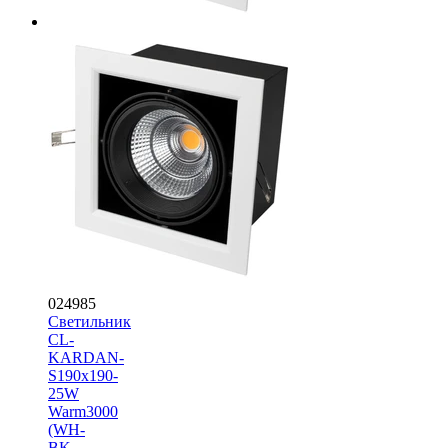
024985
Светильник
CL-
KARDAN-
S190x190-
25W
Warm3000
(WH-
BK,