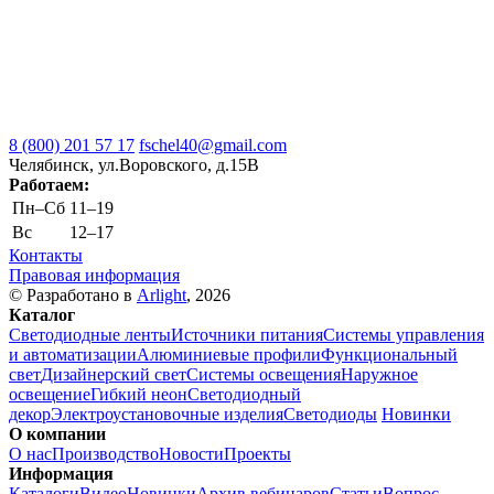
8 (800) 201 57 17
fschel40@gmail.com
Челябинск, ул.Воровского, д.15В
Работаем:
Пн–Cб
11–19
Вс
12–17
Контакты
Правовая информация
© Разработано в
Arlight
, 2026
Каталог
Светодиодные ленты
Источники питания
Системы управления
и автоматизации
Алюминиевые профили
Функциональный
свет
Дизайнерский свет
Системы освещения
Наружное
освещение
Гибкий неон
Светодиодный
декор
Электроустановочные изделия
Светодиоды
Новинки
О компании
О нас
Производство
Новости
Проекты
Информация
Каталоги
Видео
Новинки
Архив вебинаров
Статьи
Вопрос-