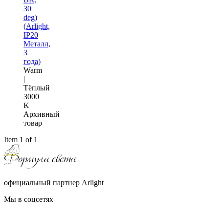
30
deg)
(Arlight,
IP20
Металл,
3
года)
Warm
|
Тёплый
3000
K
Архивный
товар
Item 1 of 1
официальный партнер Arlight
Мы в соцсетях