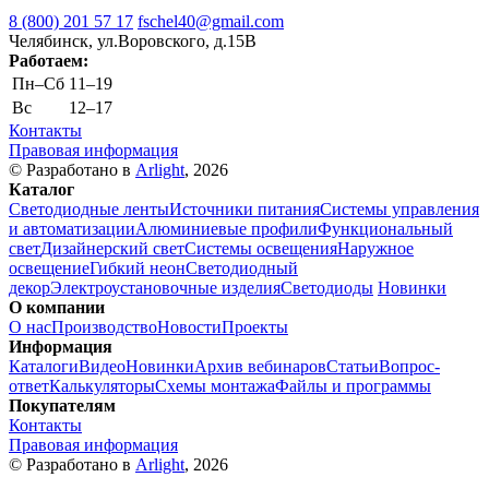
8 (800) 201 57 17
fschel40@gmail.com
Челябинск, ул.Воровского, д.15В
Работаем:
Пн–Cб
11–19
Вс
12–17
Контакты
Правовая информация
© Разработано в
Arlight
, 2026
Каталог
Светодиодные ленты
Источники питания
Системы управления
и автоматизации
Алюминиевые профили
Функциональный
свет
Дизайнерский свет
Системы освещения
Наружное
освещение
Гибкий неон
Светодиодный
декор
Электроустановочные изделия
Светодиоды
Новинки
О компании
О нас
Производство
Новости
Проекты
Информация
Каталоги
Видео
Новинки
Архив вебинаров
Статьи
Вопрос-
ответ
Калькуляторы
Схемы монтажа
Файлы и программы
Покупателям
Контакты
Правовая информация
© Разработано в
Arlight
, 2026