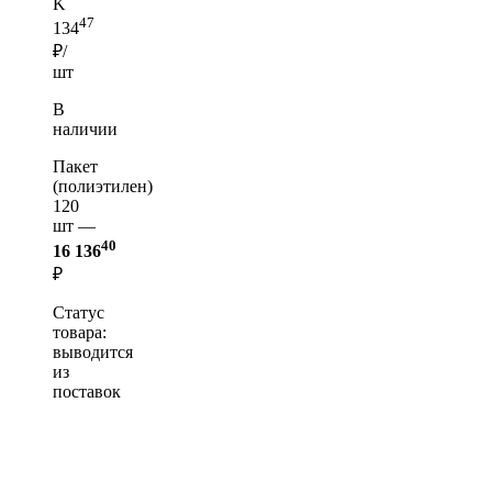
K
47
134
₽/
шт
В
наличии
Пакет
(полиэтилен)
120
шт —
40
16 136
₽
Статус
товара:
выводится
из
поставок