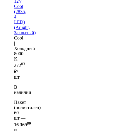
12V
Cool
(2835,
4
LED)
(Arlight,
Закрытый)
Cool
|
Холодный
8000
K
83
272
₽/
шт
В
наличии
Пакет
(полиэтилен)
60
шт —
80
16 369
₽