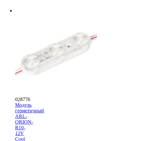
028776
Модуль
герметичный
ARL-
ORION-
R10-
12V
Cool