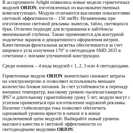
В ассортименте Arlight появились новые модели герметичных
модулей
ORION
, изготовленных из высококачественных
комплектующих. Модули отличаются высокими показателями
световой эффективности – 150 лм/Вт. Незаменимы при
изготовлении световой рекламы: вывесок, табло, светящихся
букв. Отлично подходят для встраивания в лайтбоксы
минимальной глубины. Также применяются для контурной
подсветки экранов и декоративного оформления витрин.
Качественная фронтальная засветка обеспечивается за счет
широкого угла излучения 170° и светодиодов SMD 2835 в
сочетании с линзами улучшенной конструкции.
Среди новинок – 4 вида модулей с 1, 2, 3 или 4 светодиодами.
Герметичные модули
ORION
значительно снижают затраты
на электроэнергию и позволяют использовать меньшее
количество блоков питания. За счет устойчивости к перепаду
внешних температур, высокому уровню пылевлагозащиты
IP67 и длительному гарантийному сроку 5 лет, модули могут с
успехом применяться при изготовлении наружной рекламы.
Наличие стабилизатора тока позволяет обеспечить
одинаковый уровень яркости в начале и в конце
подключаемой цепи модулей. Выбирайте новый уровень
высокого качества и световой эффективности со
светодиодными модулями
ORION
.