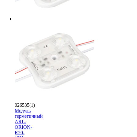
026535(1)
Модуль
герметичный
ARL-
ORION-
R20-