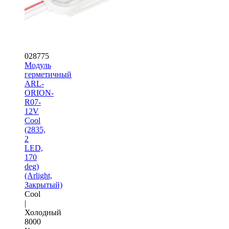
028775
Модуль
герметичный
ARL-
ORION-
R07-
12V
Cool
(2835,
2
LED,
170
deg)
(Arlight,
Закрытый)
Cool
|
Холодный
8000