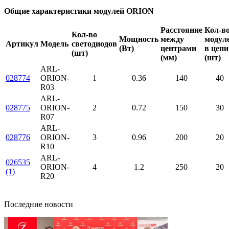
Общие характеристики модулей ORION
Расстояние
Кол-в
Кол-во
Мощность
между
модул
Артикул
Модель
светодиодов
(Вт)
центрами
в цепи
(шт)
(мм)
(шт)
ARL-
028774
ORION-
1
0.36
140
40
R03
ARL-
028775
ORION-
2
0.72
150
30
R07
ARL-
028776
ORION-
3
0.96
200
20
R10
ARL-
026535
ORION-
4
1.2
250
20
(1)
R20
Последние новости