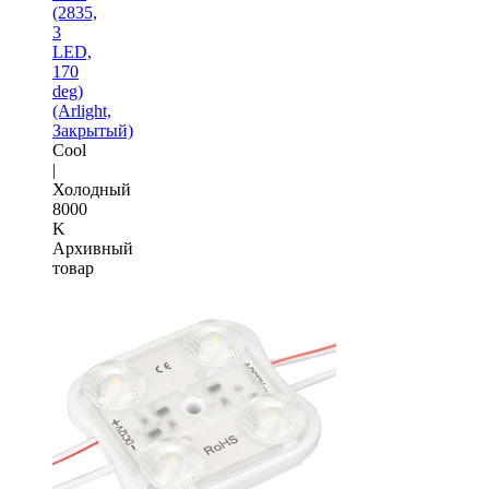
(2835,
3
LED,
170
deg)
(Arlight,
Закрытый)
Cool
|
Холодный
8000
K
Архивный
товар