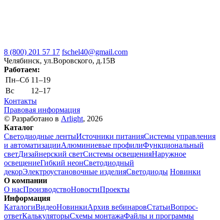
8 (800) 201 57 17
fschel40@gmail.com
Челябинск, ул.Воровского, д.15В
Работаем:
Пн–Cб
11–19
Вс
12–17
Контакты
Правовая информация
© Разработано в
Arlight
, 2026
Каталог
Светодиодные ленты
Источники питания
Системы управления
и автоматизации
Алюминиевые профили
Функциональный
свет
Дизайнерский свет
Системы освещения
Наружное
освещение
Гибкий неон
Светодиодный
декор
Электроустановочные изделия
Светодиоды
Новинки
О компании
О нас
Производство
Новости
Проекты
Информация
Каталоги
Видео
Новинки
Архив вебинаров
Статьи
Вопрос-
ответ
Калькуляторы
Схемы монтажа
Файлы и программы