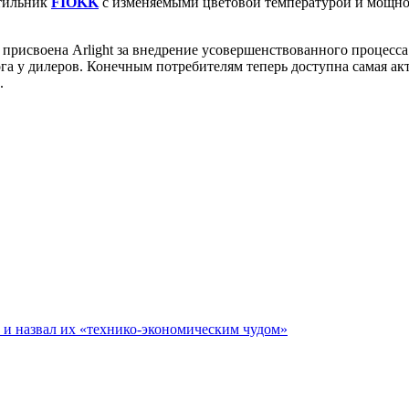
етильник
FIOKK
с изменяемыми цветовой температурой и мощнос
исвоена Arlight за внедрение усовершенствованного процесса 
 у дилеров. Конечным потребителям теперь доступна самая акт
.
е и назвал их «технико-экономическим чудом»