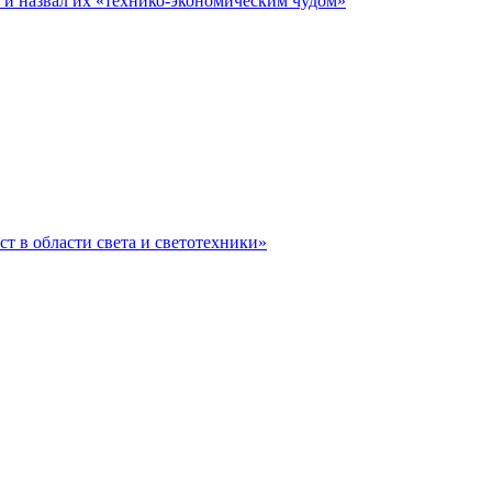
е и назвал их «технико-экономическим чудом»
ст в области света и светотехники»