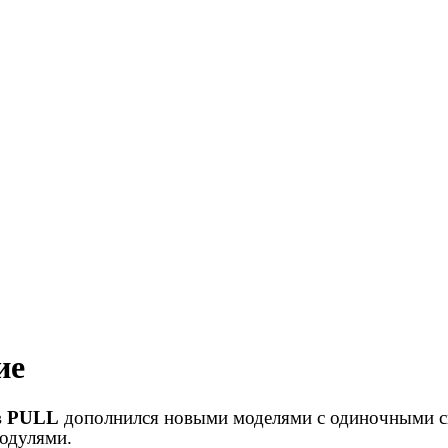
ие
в
PULL
дополнился новыми моделями с одиночными св
модулями.