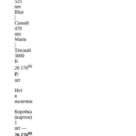
525
nm
Blue
|
Синий
470
nm
Warm
|
Тёплый
3000
K
89
26 176
₽/
шт
Нет
в
наличии
Коробка
(картон)
1
шт —
89
26 176