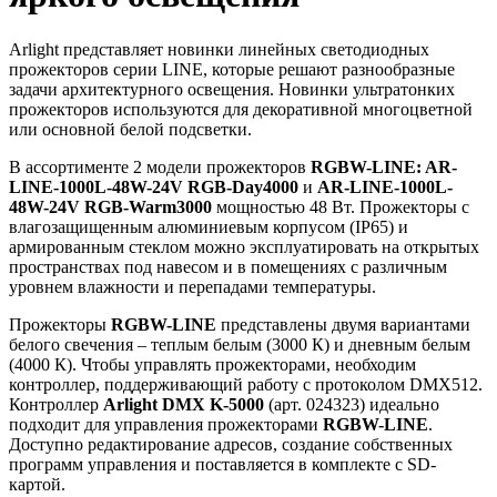
Arlight представляет новинки линейных светодиодных
прожекторов серии LINE, которые решают разнообразные
задачи архитектурного освещения. Новинки ультратонких
прожекторов используются для декоративной многоцветной
или основной белой подсветки.
В ассортименте 2 модели прожекторов
RGBW-LINE: AR-
LINE-1000L-48W-24V RGB-Day4000
и
AR-LINE-1000L-
48W-24V RGB-Warm3000
мощностью 48 Вт. Прожекторы с
влагозащищенным алюминиевым корпусом (IP65) и
армированным стеклом можно эксплуатировать на открытых
пространствах под навесом и в помещениях с различным
уровнем влажности и перепадами температуры.
Прожекторы
RGBW-LINE
представлены двумя вариантами
белого свечения – теплым белым (3000 К) и дневным белым
(4000 К). Чтобы управлять прожекторами, необходим
контроллер, поддерживающий работу с протоколом DMX512.
Контроллер
Arlight DMX K-5000
(арт. 024323) идеально
подходит для управления прожекторами
RGBW-LINE
.
Доступно редактирование адресов, создание собственных
программ управления и поставляется в комплекте с SD-
картой.