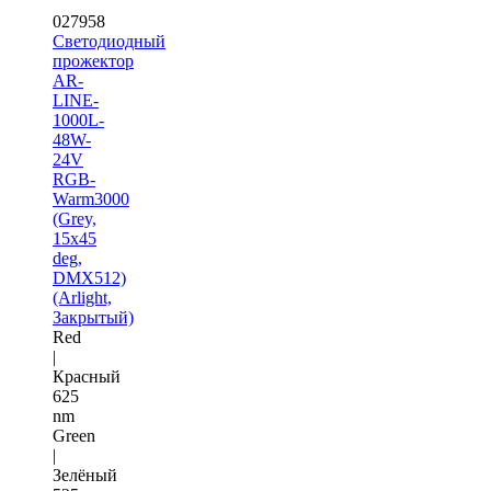
027958
Светодиодный
прожектор
AR-
LINE-
1000L-
48W-
24V
RGB-
Warm3000
(Grey,
15x45
deg,
DMX512)
(Arlight,
Закрытый)
Red
|
Красный
625
nm
Green
|
Зелёный