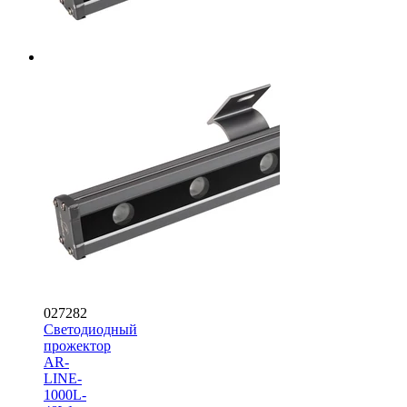
027282
Светодиодный
прожектор
AR-
LINE-
1000L-