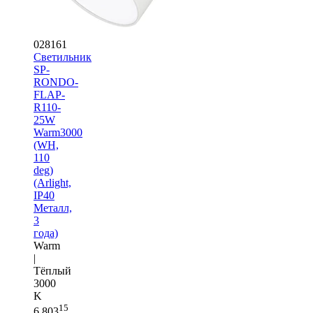
028161
Светильник
SP-
RONDO-
FLAP-
R110-
25W
Warm3000
(WH,
110
deg)
(Arlight,
IP40
Металл,
3
года)
Warm
|
Тёплый
3000
K
15
6 803