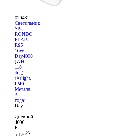
026481
Светильник
SP-
RONDO-
FLAP-
R95-
16W
Day4000
(WH,
110
deg)
(Arlight,
IP40
Металл,
3
года)
Day
|
Дневной
4000
K
23
5 170