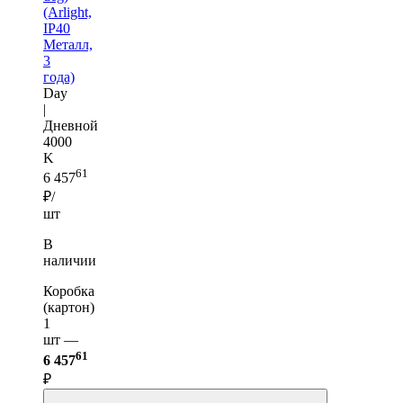
(Arlight,
IP40
Металл,
3
года)
Day
|
Дневной
4000
K
61
6 457
₽/
шт
В
наличии
Коробка
(картон)
1
шт —
61
6 457
₽