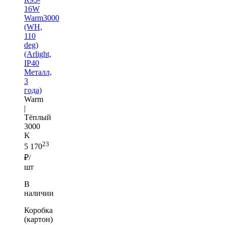
16W
Warm3000
(WH,
110
deg)
(Arlight,
IP40
Металл,
3
года)
Warm
|
Тёплый
3000
K
23
5 170
₽/
шт
В
наличии
Коробка
(картон)