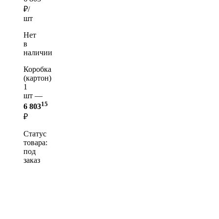
₽/
шт
Нет
в
наличии
Коробка
(картон)
1
шт —
15
6 803
₽
Статус
товара:
под
заказ