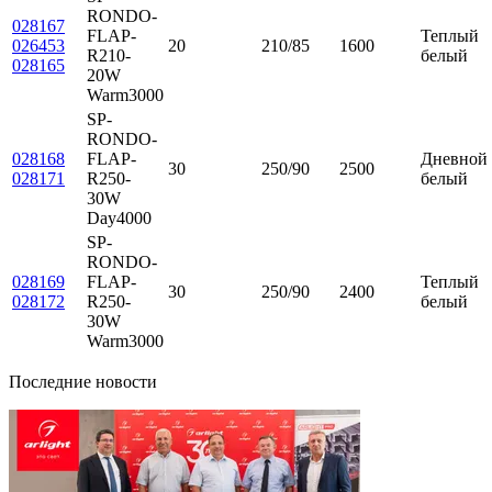
RONDO-
028167
FLAP-
Теплый
026453
20
210/85
1600
R210-
белый
028165
20W
Warm3000
SP-
RONDO-
028168
FLAP-
Дневной
30
250/90
2500
028171
R250-
белый
30W
Day4000
SP-
RONDO-
028169
FLAP-
Теплый
30
250/90
2400
028172
R250-
белый
30W
Warm3000
Последние новости