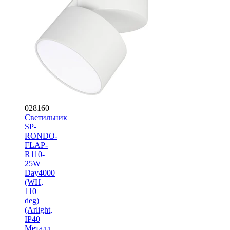
028160
Светильник
SP-
RONDO-
FLAP-
R110-
25W
Day4000
(WH,
110
deg)
(Arlight,
IP40
Металл,