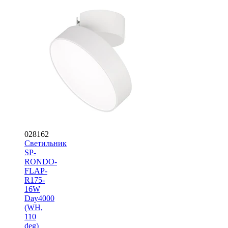
028162
Светильник
SP-
RONDO-
FLAP-
R175-
16W
Day4000
(WH,
110
deg)