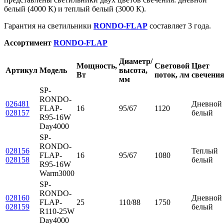
белый (4000 К) и теплый белый (3000 К).
Гарантия на светильники
RONDO-FLAP
составляет 3 года.
Ассортимент
RONDO-FLAP
Диаметр/
Мощность,
Световой
Цвет
Артикул
Модель
высота,
Вт
поток, лм
свечени
мм
SP-
RONDO-
026481
Дневной
FLAP-
16
95/67
1120
028157
белый
R95-16W
Day4000
SP-
RONDO-
028156
Теплый
FLAP-
16
95/67
1080
028158
белый
R95-16W
Warm3000
SP-
RONDO-
028160
Дневной
FLAP-
25
110/88
1750
028159
белый
R110-25W
Day4000