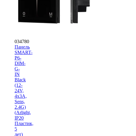
034780
Панель
SMART-
P6-
DIM-
G-
IN
Black
(12-
24V,
4x3A,
Sens,
2.4G)
(Arlight,
IP20
Пластик,
5
лет)