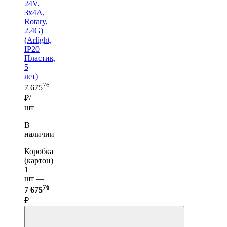
24V,
3x4A,
Rotary,
2.4G)
(Arlight,
IP20
Пластик,
5
лет)
76
7 675
₽/
шт
В
наличии
Коробка
(картон)
1
шт —
76
7 675
₽