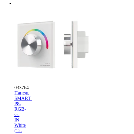
033764
Панель
SMART-
P8-
RGB-
G-
IN
White
(12-