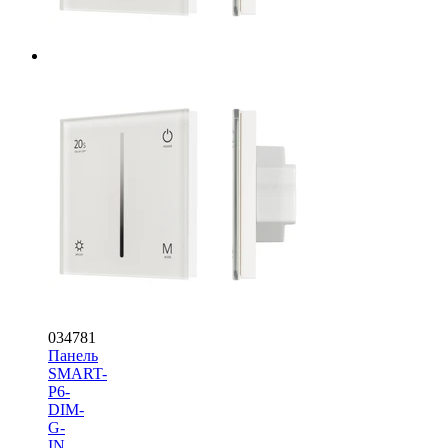
034781
Панель
SMART-
P6-
DIM-
G-
IN