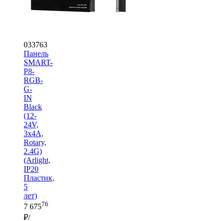
033763
Панель
SMART-
P8-
RGB-
G-
IN
Black
(12-
24V,
3x4A,
Rotary,
2.4G)
(Arlight,
IP20
Пластик,
5
лет)
76
7 675
₽/