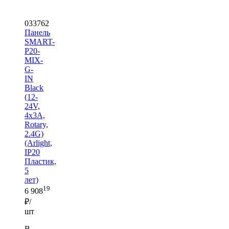
033762
Панель
SMART-
P20-
MIX-
G-
IN
Black
(12-
24V,
4x3A,
Rotary,
2.4G)
(Arlight,
IP20
Пластик,
5
лет)
19
6 908
₽/
шт
В