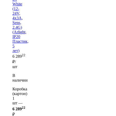
White
(12-
24V,
4x3A,
Sens,
2.4G)
(Arlight,
IP20
Пластик,
5
лет)
22
6 289
₽/
шт
В
наличии
Коробка
(картон)
1
шт —
22
6 289
₽