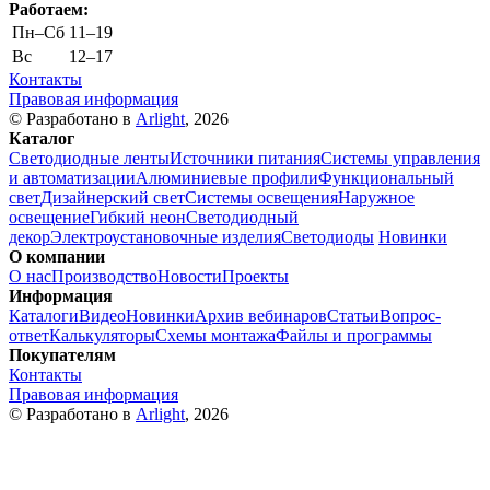
Работаем:
Пн–Cб
11–19
Вс
12–17
Контакты
Правовая информация
© Разработано в
Arlight
, 2026
Каталог
Светодиодные ленты
Источники питания
Системы управления
и автоматизации
Алюминиевые профили
Функциональный
свет
Дизайнерский свет
Системы освещения
Наружное
освещение
Гибкий неон
Светодиодный
декор
Электроустановочные изделия
Светодиоды
Новинки
О компании
О нас
Производство
Новости
Проекты
Информация
Каталоги
Видео
Новинки
Архив вебинаров
Статьи
Вопрос-
ответ
Калькуляторы
Схемы монтажа
Файлы и программы
Покупателям
Контакты
Правовая информация
© Разработано в
Arlight
, 2026