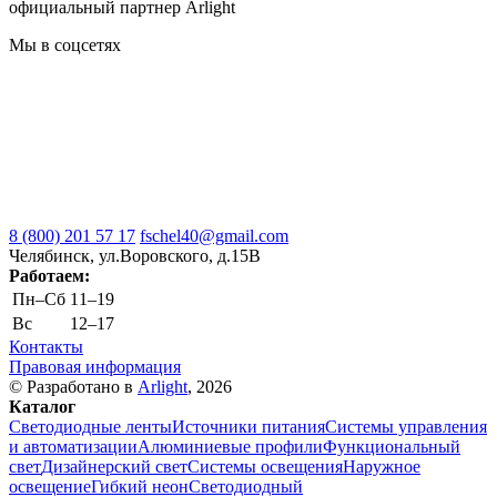
официальный партнер Arlight
Мы в соцсетях
8 (800) 201 57 17
fschel40@gmail.com
Челябинск, ул.Воровского, д.15В
Работаем:
Пн–Cб
11–19
Вс
12–17
Контакты
Правовая информация
© Разработано в
Arlight
, 2026
Каталог
Светодиодные ленты
Источники питания
Системы управления
и автоматизации
Алюминиевые профили
Функциональный
свет
Дизайнерский свет
Системы освещения
Наружное
освещение
Гибкий неон
Светодиодный