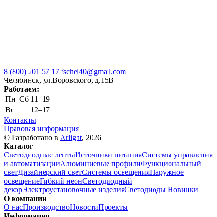
8 (800) 201 57 17
fschel40@gmail.com
Челябинск, ул.Воровского, д.15В
Работаем:
Пн–Cб
11–19
Вс
12–17
Контакты
Правовая информация
© Разработано в
Arlight
, 2026
Каталог
Светодиодные ленты
Источники питания
Системы управления
и автоматизации
Алюминиевые профили
Функциональный
свет
Дизайнерский свет
Системы освещения
Наружное
освещение
Гибкий неон
Светодиодный
декор
Электроустановочные изделия
Светодиоды
Новинки
О компании
О нас
Производство
Новости
Проекты
Информация