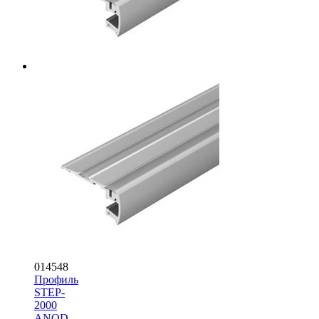
014548
Профиль
STEP-
2000
ANOD