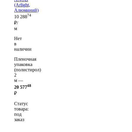
(Arlight,
Алюминий)
74
10 288
₽/
м
Нет
в
наличии
Пленочная
упаковка
(полистирол)
2
м —
48
20 577
₽
Статус
товара:
под
заказ